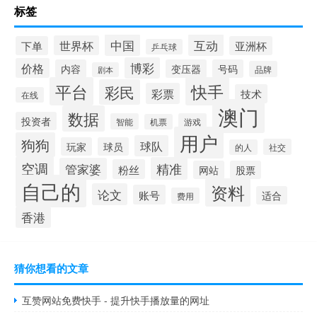
标签
中国
互动
世界杯
下单
亚洲杯
乒乓球
博彩
价格
内容
变压器
号码
品牌
剧本
平台
快手
彩民
彩票
技术
在线
澳门
数据
投资者
智能
游戏
机票
用户
狗狗
球队
玩家
球员
社交
的人
空调
精准
管家婆
粉丝
网站
股票
自己的
资料
论文
账号
适合
费用
香港
猜你想看的文章
互赞网站免费快手 - 提升快手播放量的网址