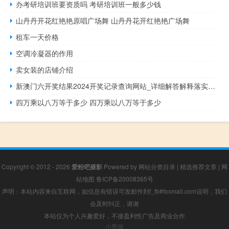
办考研培训班要资质吗 考研培训班一般多少钱
山丹丹开花红艳艳原唱广场舞 山丹丹花开红艳艳广场舞
租车一天价格
空调冷凝器的作用
卖女装的店铺介绍
新澳门六开奖结果2024开奖记录查询网站_详细解答解释落实_实用版907.315
四万乘以八万等于多少 四万乘以八万等于多少
Copyright © 2012 - 2026
爱粉吧摄影
Powered by
网站分类目录
|
精选推荐文章
|
网
站地图
鲁ICP备20008365号
声明：本站内容来自互联网，如信息有错误可发邮件到f_fb#foxmail.com说明，我们
会及时纠正，谢谢
本站仅为个人兴趣爱好，不接盈利性广告及商业合作
小男孩