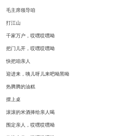
毛主席领导咱
打江山
千家万户，哎嘿哎嘿呦
把门儿开，哎嘿哎嘿呦
快把咱亲人
迎进来，咦儿呀儿来吧呦黑呦
热腾腾的油糕
摆上桌
滚滚的米酒捧给亲人喝
围定亲人，哎嘿哎嘿呦