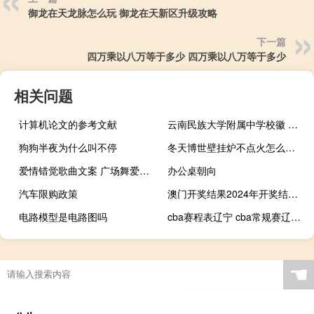
御龙在天龙脉怎么玩 御龙在天新区升级攻略
下一篇
四万乘以八万等于多少 四万乘以八万等于多少
相关问题
计算机论文的参考文献
云南民族大学附属中学校徽 北京民族大学附属中学
狗狗半夜为什么叫不停
冬天博世壁挂炉不点火怎么解决 博世壁挂炉维修服务网点
爱情错觉歌曲文案 广场舞爱情错觉背面
办公桌朝向
汽车限购政策
澳门开奖结果2024年开奖结果：二四六天天开奖免费资料文字大全-辅助最佳解答-2565.3D.A483
电路模型是电路图吗
cba赛程表辽宁 cba常规赛辽宁本钢赛程表
☚