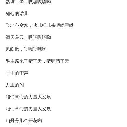
热坑上坐，哎嘿哎嘿呦
知心的话儿
飞出心窝窝，咦儿呀儿来吧呦黑呦
满天乌云，哎嘿哎嘿呦
风吹散，哎嘿哎嘿呦
毛主席来了晴了天，晴呀晴了天
千里的雷声
万里的闪
咱们革命的力量大发展
咱们革命的力量大发展
山丹丹那个开花哟