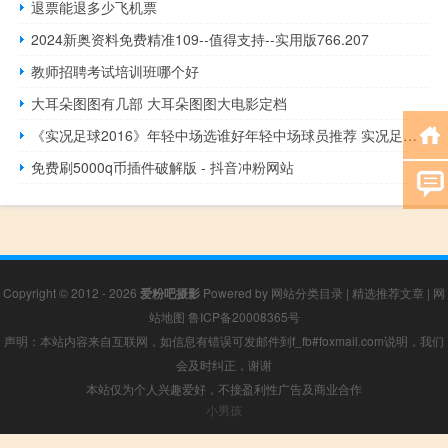
退票能退多少飞机票
2024新奥资料免费精准109--值得支持--实用版766.207
教师招聘考试培训班哪个好
大耳朵图图有几部 大耳朵图图大电影定档
《实况足球2016》年轻中场选谁好年轻中场球员推荐 实况足球2016手机版
免费刷5000q币插件破解版 - 抖音冲粉网站
Copyright © 2012 - 2026
爱粉吧摄影
Powered by
网站分类目录
|
精选推荐文章
|
网
站地图
鲁ICP备20008365号
声明：本站内容来自互联网，如信息有错误可发邮件到f_fb#foxmail.com说明，我们
会及时纠正，谢谢
本站仅为个人兴趣爱好，不接盈利性广告及商业合作
小男孩