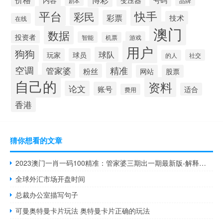
品牌
剧本
平台
快手
彩民
彩票
技术
在线
澳门
数据
投资者
智能
游戏
机票
用户
狗狗
球队
玩家
球员
社交
的人
空调
精准
管家婆
粉丝
网站
股票
自己的
资料
论文
账号
适合
费用
香港
猜你想看的文章
2023澳门一肖一码100精准：管家婆三期出一期最新版-解释落实-1099.ISO.266
全球外汇市场开盘时间
总裁办公室描写句子
可曼奥特曼卡片玩法 奥特曼卡片正确的玩法