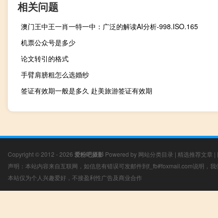
相关问题
澳门王中王一肖一特一中：广泛的解读AI分析-998.ISO.165
机票公众号是多少
论文转引的格式
手臂肩膀粗怎么选婚纱
签证有效期一般是多久 赴美旅游签证有效期
Copyright © 2012 - 2026
爱粉吧摄影
Powered by
网站分类目录
|
精选推荐文章
|
声明：本站内容来自互联网，如信息有错误可发邮件到f_fb#foxmail.com说明
本站仅为个人兴趣爱好，不接盈利性广告及商业合作