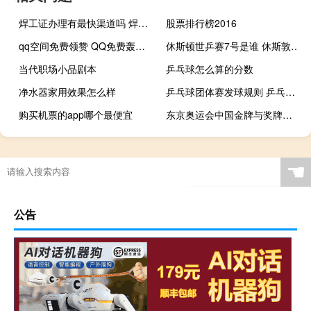
焊工证办理有最快渠道吗 焊工证办理5天拿证
股票排行榜2016
qq空间免费领赞 QQ免费轰炸网页版(qq空间免费领20个赞的网址)
休斯顿世乒赛7号是谁 休斯敦世乒赛参赛名单
当代职场小品剧本
乒乓球怎么算的分数
净水器家用效果怎么样
乒乓球团体赛发球规则 乒乓球团体赛比赛赛制
购买机票的app哪个最便宜
东京奥运会中国金牌与奖牌数均位居世界 东京奥运会中国田径成绩
☚
公告