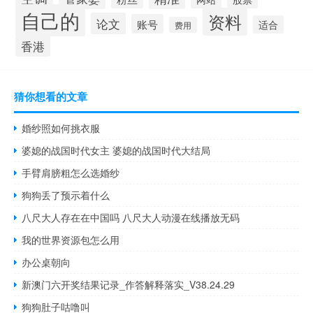
自己的
资料
论文
账号
适合
费用
香港
猜你想看的文章
婚纱照如何挑衣服
婆媳的战国时代女主 婆媳的战国时代大结局
手臂肩膀粗怎么选婚纱
狗狗丢了预示着什么
八尺大人存在在中国吗 八尺大人动漫在线播放无码
我的世界资源包怎么用
办公桌朝向
新澳门六开奖结果记录_作答解释落实_V38.24.29
狗狗肚子咕噜叫