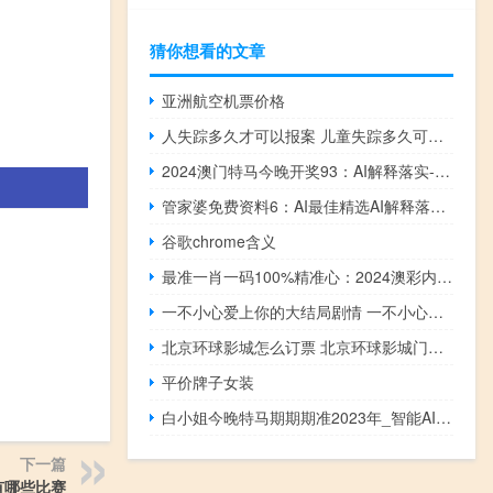
猜你想看的文章
亚洲航空机票价格
人失踪多久才可以报案 儿童失踪多久可以报警
2024澳门特马今晚开奖93：AI解释落实-3241.CC.191
管家婆免费资料6：AI最佳精选AI解释落实-2634.3D.A552
谷歌chrome含义
最准一肖一码100%精准心：2024澳彩内部资料-通俗的解释落实-954.ISO.121
一不小心爱上你的大结局剧情 一不小心爱上你结局
北京环球影城怎么订票 北京环球影城门票价格
平价牌子女装
白小姐今晚特马期期期准2023年_智能AI深度解析_爱采购版v47.08.942
下一篇
有哪些比赛