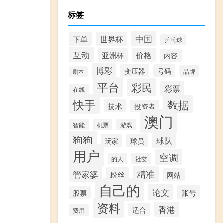
标签
中国
世界杯
下单
乒乓球
互动
价格
亚洲杯
内容
博彩
变压器
号码
品牌
剧本
平台
彩民
彩票
在线
快手
数据
技术
投资者
澳门
智能
游戏
机票
狗狗
球队
玩家
球员
用户
空调
社交
的人
精准
管家婆
粉丝
网站
自己的
论文
账号
股票
资料
香港
适合
费用