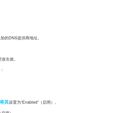
。
添加的DNS提供商地址。
更改生效。
置：
将其
设置为“Enabled”（启用）。
d”（启用）。