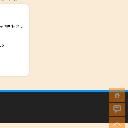
非常介意男朋友的女性朋友,但是男朋友说只是兄弟,应该相信他吗 把男朋友叫做普通朋友
05
小男孩