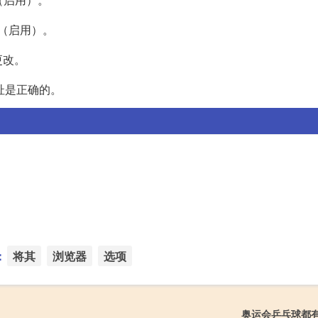
ed”（启用）。
更改。
址是正确的。
：
将其
浏览器
选项
奥运会乒乓球都