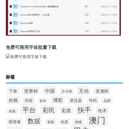
免费可商用字体批量下载
标签
中国
互动
世界杯
下单
亚洲杯
乒乓球
博彩
价格
内容
变压器
号码
品牌
剧本
平台
快手
彩民
彩票
技术
在线
澳门
数据
投资者
智能
游戏
机票