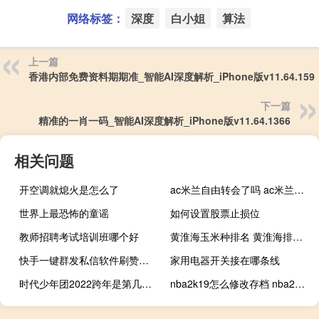
网络标签：
深度
白小姐
算法
上一篇
香港内部免费资料期期准_智能AI深度解析_iPhone版v11.64.159
下一篇
精准的一肖一码_智能AI深度解析_iPhone版v11.64.1366
相关问题
开空调就熄火是怎么了
ac米兰自由转会了吗 ac米兰最新阵容名单
世界上最恐怖的童谣
如何设置股票止损位
教师招聘考试培训班哪个好
黄淮海玉米种排名 黄淮海排名第一的玉米品种
快手一键群发私信软件刷赞网qq空间访客
家用电器开关接在哪条线
时代少年团2022跨年是第几个节目 时代少年团夏季运动会2022
nba2k19怎么修改存档 nba2k19手机版修改器