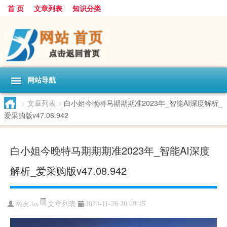
首 页
文章列表
知识分类
网站导航
>
文章列表
>
白小姐今晚特马期期期准2023年_智能AI深度解析_
爱采购版v47.08.942
白小姐今晚特马期期期准2023年_智能AI深度
解析_爱采购版v47.08.942
文章列表
网友:
bx
2024-11-26 20:09:45