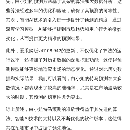
先，白小姐的预测方法基于复杂的算法和大数据分析，这
些算法经过多年的优化和验证，确保了其预测的可靠性。
其次，智能AI技术的引入进一步提升了预测的精度，通过
深度学习模型，AI能够捕捉到市场趋势和用户行为的微妙
变化，从而提供更为精准的预测结果。
此外，爱采购版v47.08.942的更新，不仅优化了算法的运
行效率，还增加了对历史数据的深度挖掘功能，这使得预
测模型能够更好地适应市场的动态变化。通过对比历史数
据和实际结果，我们可以看到，白小姐的特马预测在大多
数情况下都表现出了较高的准确率，尤其是在市场波动较
大的时期，其预测的稳定性尤为突出。
综上所述，白小姐特马预测的准确性得益于其先进的算
法、智能AI技术的支持以及不断优化的软件版本，这使得
其在预测市场中占据了领先地位。