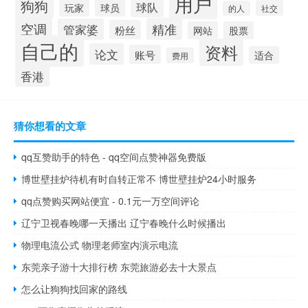
用户
狗狗
球队
玩家
球员
社交
的人
空调
精准
管家婆
粉丝
网站
股票
自己的
资料
论文
账号
适合
费用
香港
猜你想看的文章
qq互赞助手的特色 - qq空间点赞神器免费版
博世壁挂炉待机有时自转正常不 博世壁挂炉24小时服务
qq点赞购买网站便宜 - 0.1元一万空间评论
辽宁卫视春晚哪一天播出 辽宁春晚什么时候播出
物理电流公式 物理老师室内演示电流
东莞亲子游十大排行榜 东莞旅游必去十大景点
怎么让狗狗找回家的路线