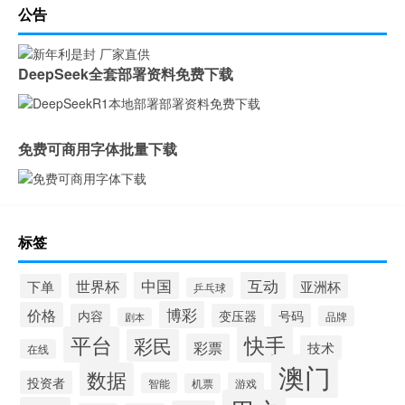
公告
DeepSeek全套部署资料免费下载
免费可商用字体批量下载
标签
中国
互动
世界杯
下单
亚洲杯
乒乓球
博彩
价格
内容
变压器
号码
品牌
剧本
平台
快手
彩民
彩票
技术
在线
澳门
数据
投资者
智能
游戏
机票