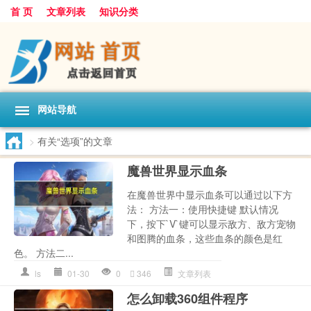
首 页
文章列表
知识分类
网站导航
>
有关“选项”的文章
魔兽世界显示血条
在魔兽世界中显示血条可以通过以下方
法： 方法一：使用快捷键 默认情况
下，按下`V`键可以显示敌方、敌方宠物
和图腾的血条，这些血条的颜色是红
色。 方法二...
ls
01-30
0
346
文章列表
怎么卸载360组件程序