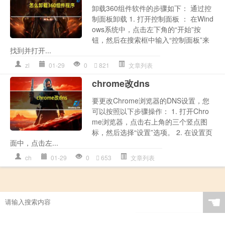
卸载360组件软件的步骤如下： 通过控
制面板卸载 1. 打开控制面板 ： 在Wind
ows系统中，点击左下角的“开始”按
钮，然后在搜索框中输入“控制面板”来
找到并打开...
zl
01-29
0
821
文章列表
chrome改dns
要更改Chrome浏览器的DNS设置，您
可以按照以下步骤操作： 1. 打开Chro
me浏览器，点击右上角的三个竖点图
标，然后选择“设置”选项。 2. 在设置页
面中，点击左...
ch
01-29
0
653
文章列表
☚