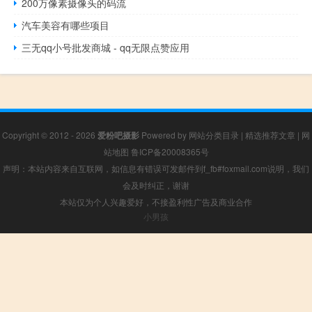
200万像素摄像头的码流
汽车美容有哪些项目
三无qq小号批发商城 - qq无限点赞应用
Copyright © 2012 - 2026
爱粉吧摄影
Powered by
网站分类目录
|
精选推荐文章
|
网
站地图
鲁ICP备20008365号
声明：本站内容来自互联网，如信息有错误可发邮件到f_fb#foxmail.com说明，我们
会及时纠正，谢谢
本站仅为个人兴趣爱好，不接盈利性广告及商业合作
小男孩