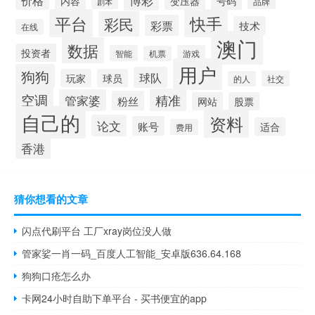
内容
变压器
号码
品牌
剧本
平台
快手
彩民
彩票
技术
在线
澳门
数据
投资者
智能
游戏
机票
用户
狗狗
球队
玩家
球员
社交
的人
空调
精准
管家婆
粉丝
网站
股票
自己的
资料
论文
账号
适合
费用
香港
猜你想看的文章
闪点代刷平台 工厂xray岗位没人做
管家娑一肖一码_百度人工智能_安卓版636.64.168
狗狗口疮怎么办
卡网24小时自助下单平台 - 买书便宜的app