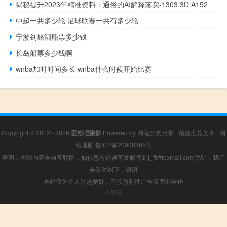
揭秘提升2023年精准资料：通俗的AI解释落实-1303.3D.A152
中超一共多少轮 足球联赛一共有多少轮
宁波到嵊泗船票多少钱
长岛船票多少钱啊
wnba加时时间多长 wnba什么时候开始比赛
Copyright © 2012 - 2026
爱粉吧摄影
Powered by
网站分类目录
|
精选推荐文章
|
网
站地图
鲁ICP备20008365号
声明：本站内容来自互联网，如信息有错误可发邮件到f_fb#foxmail.com说明，我们
会及时纠正，谢谢
本站仅为个人兴趣爱好，不接盈利性广告及商业合作
小男孩