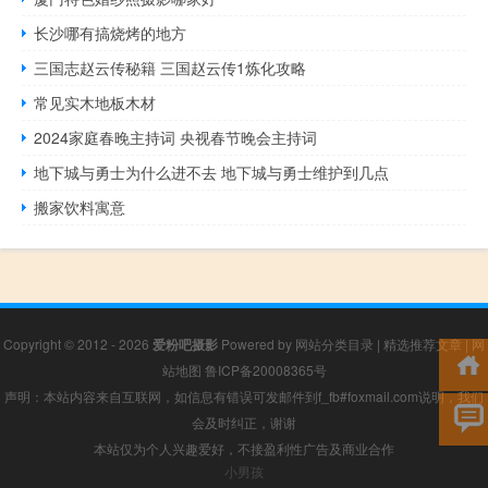
长沙哪有搞烧烤的地方
三国志赵云传秘籍 三国赵云传1炼化攻略
常见实木地板木材
2024家庭春晚主持词 央视春节晚会主持词
地下城与勇士为什么进不去 地下城与勇士维护到几点
搬家饮料寓意
Copyright © 2012 - 2026
爱粉吧摄影
Powered by
网站分类目录
|
精选推荐文章
|
网
站地图
鲁ICP备20008365号
声明：本站内容来自互联网，如信息有错误可发邮件到f_fb#foxmail.com说明，我们
会及时纠正，谢谢
本站仅为个人兴趣爱好，不接盈利性广告及商业合作
小男孩