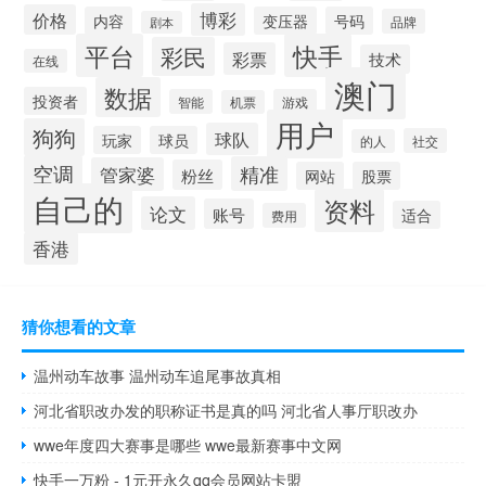
博彩
价格
内容
变压器
号码
品牌
剧本
平台
快手
彩民
彩票
技术
在线
澳门
数据
投资者
智能
游戏
机票
用户
狗狗
球队
玩家
球员
社交
的人
空调
精准
管家婆
粉丝
网站
股票
自己的
资料
论文
账号
适合
费用
香港
猜你想看的文章
温州动车故事 温州动车追尾事故真相
河北省职改办发的职称证书是真的吗 河北省人事厅职改办
wwe年度四大赛事是哪些 wwe最新赛事中文网
快手一万粉 - 1元开永久qq会员网站卡盟