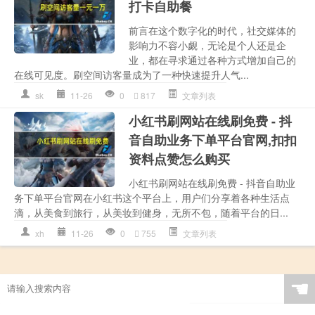
打卡自助餐
前言在这个数字化的时代，社交媒体的
影响力不容小觑，无论是个人还是企
业，都在寻求通过各种方式增加自己的
在线可见度。刷空间访客量成为了一种快速提升人气...
sk
11-26
0
817
文章列表
小红书刷网站在线刷免费 - 抖
音自助业务下单平台官网,扣扣
资料点赞怎么购买
小红书刷网站在线刷免费 - 抖音自助业
务下单平台官网在小红书这个平台上，用户们分享着各种生活点
滴，从美食到旅行，从美妆到健身，无所不包，随着平台的日...
xh
11-26
0
755
文章列表
☚