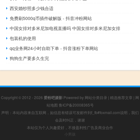
西安婚纱照多少钱合适
免费刷5000q币插件破解版 - 抖音冲粉网站
中国女排对多米尼加电视直播吗 中国女排对多米尼加女排
包装机的使用
qq业务网24小时自助下单 - 抖音涨粉下单网站
狗狗生产要多久生完
Copyright © 2012 - 2026
爱粉吧摄影
Powered by
网站分类目录
|
精选推荐文章
|
网
站地图
鲁ICP备20008365号
声明：本站内容来自互联网，如信息有错误可发邮件到f_fb#foxmail.com说明，我们
会及时纠正，谢谢
本站仅为个人兴趣爱好，不接盈利性广告及商业合作
小男孩