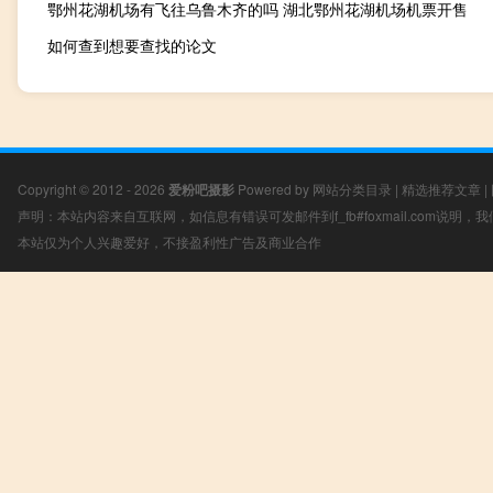
鄂州花湖机场有飞往乌鲁木齐的吗 湖北鄂州花湖机场机票开售
如何查到想要查找的论文
Copyright © 2012 - 2026
爱粉吧摄影
Powered by
网站分类目录
|
精选推荐文章
|
声明：本站内容来自互联网，如信息有错误可发邮件到f_fb#foxmail.com说明
本站仅为个人兴趣爱好，不接盈利性广告及商业合作