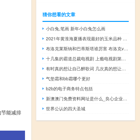
猜你想看的文章
小白兔,笔画 新年小白兔怎么画
2021年黄淮海夏播表现最好的玉米品种 黄淮海排名第一的玉米品种
布洛克莱斯纳和巴蒂斯塔谁厉害 布洛克vs巴蒂斯塔
十几集的霸道总裁电视剧 上瘾电视剧第几集开的车
有时真的想让自己醉歌词 几次真的想让自己醉
气垫霜和bb霜哪个更好
b2b的电子商务特点包括
新澳澳门免费资料网址是什么_良心企业，值得支持_主页版v451.621
世界公认的四大圣城
的节能减排