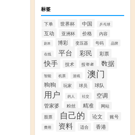
标签
中国
世界杯
下单
乒乓球
互动
价格
亚洲杯
内容
博彩
变压器
号码
品牌
剧本
平台
彩民
彩票
在线
快手
数据
技术
投资者
澳门
智能
游戏
机票
狗狗
球队
玩家
球员
用户
空调
社交
的人
精准
管家婆
粉丝
网站
自己的
论文
账号
股票
资料
香港
适合
费用