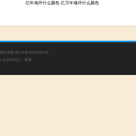
亿年魂环什么颜色 亿万年魂环什么颜色
网站地图
鲁ICP备20008365号
，我们会及时纠正，谢谢