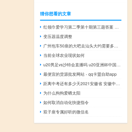
猜你想看的文章
红领巾爱学习第二季第十期第三题答案 红领巾爱学习第四季
变压器温度调整
广州包车50座的大吧去汕头大约需要多少钱 广州包车多少钱一天
当前全球农业现状如何
u20男足vs沙特会直播吗 u20亚洲杯中国vs沙特首发
最便宜的货源批发网站 - qq卡盟自助app
距离中考还有多少天2021安徽省 安徽中考数学试卷2022
为什么狗狗爱晒太阳
如何取消自动化快捷指令
双子座专属好听的微信名