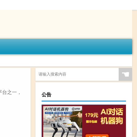
☚
平台之一，
公告