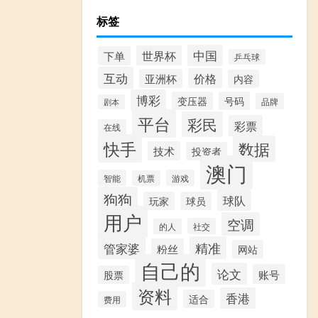
标签
中国
世界杯
下单
乒乓球
互动
价格
亚洲杯
内容
博彩
变压器
号码
品牌
剧本
平台
彩民
彩票
在线
快手
数据
技术
投资者
澳门
智能
游戏
机票
狗狗
球队
玩家
球员
用户
空调
社交
的人
精准
管家婆
粉丝
网站
自己的
论文
账号
股票
资料
香港
适合
费用