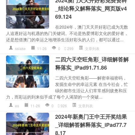
2024澳门天天开好彩免费资科
_结论释义解释落实_网页版v4
69.124
在2024年，澳门天天开好彩已成为无数
人追逐好运与机遇的热门关键词。不论是热爱博彩文化的爱好者，
还是想借澳门的幸运之地增添生活好彩头的人们，都可以通过...
sslake
11-26
0
299
文章列表
二四六天空旺角彩_详细解答解
释落实_iPad91.71.86
二四六天空旺角彩——解密幸福密码，
发掘生命中的幸运元素 在当今社会，忙
碌的都市生活让人们常常感到疲惫和压
力，而彩运的到来似乎成了每个人渴望的一个突破...
es
11-26
0
926
文章列表
2024年新奥门王中王开奖结果
_详细解答解释落实_iPad77.7
8.17