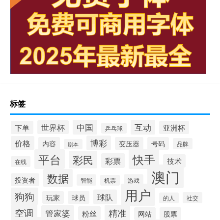
标签
中国
互动
世界杯
下单
亚洲杯
乒乓球
博彩
价格
内容
变压器
号码
品牌
剧本
平台
快手
彩民
彩票
技术
在线
澳门
数据
投资者
智能
游戏
机票
用户
狗狗
球队
玩家
球员
社交
的人
空调
精准
管家婆
粉丝
网站
股票