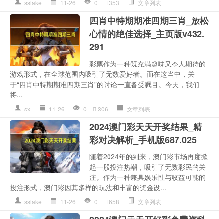
sslake
11-26
0
353
文章列表
四肖中特期期准四期三肖_放松
心情的绝佳选择_主页版v432.
291
彩票作为一种既充满趣味又令人期待的
游戏形式，在全球范围内吸引了无数爱好者。而在这当中，关
于“四肖中特期期准四期三肖”的讨论一直备受瞩目。今天，我们
将...
sx
11-26
0
306
文章列表
2024澳门彩天天开奖结果_精
彩对决解析_手机版687.025
随着2024年的到来，澳门彩市场再度掀
起一股投注热潮，吸引了无数彩民的关
注。作为一种兼具娱乐性与收益可能的
投注形式，澳门彩因其多样的玩法和丰富的奖金设...
sslake
11-26
0
658
文章列表