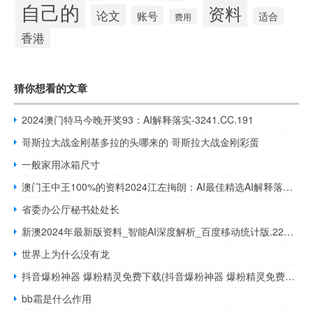
自己的
资料
论文
账号
适合
费用
香港
猜你想看的文章
2024澳门特马今晚开奖93：AI解释落实-3241.CC.191
哥斯拉大战金刚基多拉的头哪来的 哥斯拉大战金刚彩蛋
一般家用冰箱尺寸
澳门王中王100%的资料2024江左挴朗：AI最佳精选AI解释落实-3313.DHA.197
省委办公厅秘书处处长
新澳2024年最新版资料_智能AI深度解析_百度移动统计版.223.72
世界上为什么没有龙
抖音爆粉神器 爆粉精灵免费下载(抖音爆粉神器 爆粉精灵免费下载苹果)
bb霜是什么作用