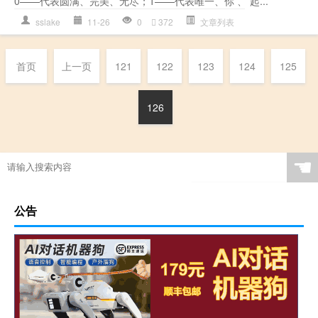
0——代表圆满、完美、无尽；1——代表唯一、你 、 起...
sslake
11-26
0
372
文章列表
首页
上一页
121
122
123
124
125
126
☚
公告