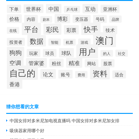
中国
互动
世界杯
下单
亚洲杯
乒乓球
博彩
价格
内容
变压器
号码
品牌
剧本
平台
快手
彩民
彩票
技术
在线
澳门
数据
投资者
智能
游戏
机票
用户
狗狗
球队
玩家
球员
社交
的人
空调
精准
管家婆
粉丝
网站
股票
自己的
资料
论文
账号
适合
费用
香港
猜你想看的文章
中国女排对多米尼加电视直播吗 中国女排对多米尼加女排
吸痰器家用哪个好