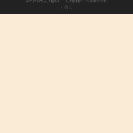
本站仅为个人兴趣爱好，不接盈利性广告及商业合作
小男孩