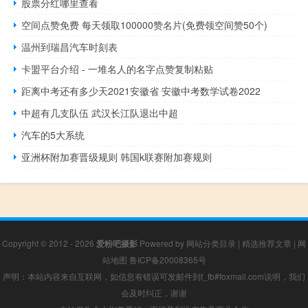
股票分红哪里查看
空间点赞免费 每天领取100000赞名片(免费领空间赞50个)
温州到瑞昌汽车时刻表
卡盟平台介绍 - 一堆名人的名字点赞复制粘贴
距离中考还有多少天2021安徽省 安徽中考数学试卷2022
中超有几支队伍 武汉长江队退出中超
汽车的5大系统
亚洲杯附加赛晋级规则 韩国k联赛附加赛规则
Copyright © 2012 - 2026
爱粉吧摄影
Powered by
网站分类目录
|
精选推荐文章
|
网
站地图
鲁ICP备20008365号
声明：本站内容来自互联网，如信息有错误可发邮件到f_fb#foxmail.com说明，我们
会及时纠正，谢谢