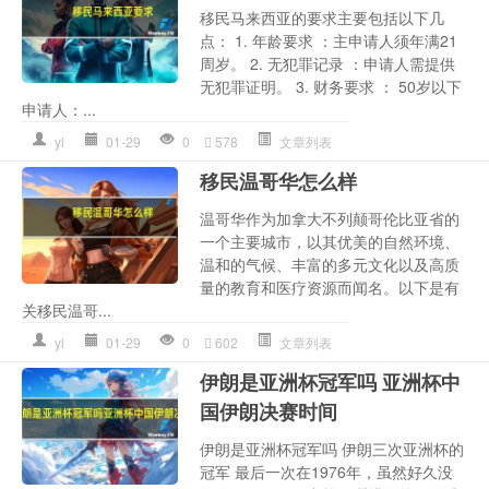
移民马来西亚的要求主要包括以下几
点： 1. 年龄要求 ：主申请人须年满21
周岁。 2. 无犯罪记录 ：申请人需提供
无犯罪证明。 3. 财务要求 ： 50岁以下
申请人：...
yl
01-29
0
578
文章列表
移民温哥华怎么样
温哥华作为加拿大不列颠哥伦比亚省的
一个主要城市，以其优美的自然环境、
温和的气候、丰富的多元文化以及高质
量的教育和医疗资源而闻名。以下是有
关移民温哥...
yl
01-29
0
602
文章列表
伊朗是亚洲杯冠军吗 亚洲杯中
国伊朗决赛时间
伊朗是亚洲杯冠军吗 伊朗三次亚洲杯的
冠军 最后一次在1976年，虽然好久没