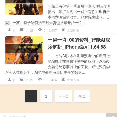
一路上有你第一季最后一期 历时三个月
播出，浙江卫视《一路上有你》即将于
本周六晚温情收官。张智霖袁咏仪、田
亮叶一茜、赫子铭何洁三对夫妻也从最开始一位...
yl
11-26
0
957
文章列表
一码一肖100的资料_智能AI深
度解析_iPhone版v11.64.88
一、智能AI技术在彩票预测中的应用 智
能AI技术在彩票预测中的应用正逐渐改
变着传统彩票行业的面貌。通过深度学
习和大数据分析，AI能够处理海量历史开奖数据...
yl
11-26
0
456
文章列表
1
2
下一页
尾页