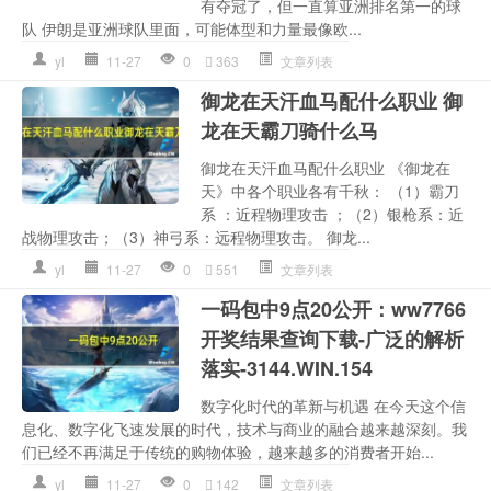
有夺冠了，但一直算亚洲排名第一的球
队 伊朗是亚洲球队里面，可能体型和力量最像欧...
yl
11-27
0
363
文章列表
御龙在天汗血马配什么职业 御
龙在天霸刀骑什么马
御龙在天汗血马配什么职业 《御龙在
天》中各个职业各有千秋： （1）霸刀
系 ：近程物理攻击 ；（2）银枪系：近
战物理攻击；（3）神弓系：远程物理攻击。 御龙...
yl
11-27
0
551
文章列表
一码包中9点20公开：ww7766
开奖结果查询下载-广泛的解析
落实-3144.WIN.154
数字化时代的革新与机遇 在今天这个信
息化、数字化飞速发展的时代，技术与商业的融合越来越深刻。我
们已经不再满足于传统的购物体验，越来越多的消费者开始...
yl
11-27
0
142
文章列表