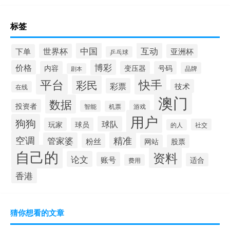
标签
中国
互动
世界杯
下单
亚洲杯
乒乓球
博彩
价格
内容
变压器
号码
品牌
剧本
平台
快手
彩民
彩票
技术
在线
澳门
数据
投资者
智能
游戏
机票
用户
狗狗
球队
玩家
球员
社交
的人
空调
精准
管家婆
粉丝
网站
股票
自己的
资料
论文
账号
适合
费用
香港
猜你想看的文章