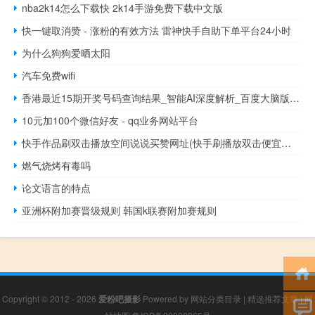
nba2k14怎么下载快 2k14手游免费下载中文版
快一键取消赞 - 涨粉的有效方法 雷神快手自助下单平台24小时
为什么狗狗爱晒太阳
汽车免费wifi
香港最近15期开奖号码查询结果_智能AI深度解析_百度大脑版A12.235
10元加100个微信好友 - qq业务网站平台
快手作品刷双击播放空间说说买赞网址(快手刷播放双击便宜网址)
燃气烧烤有毒吗
论文语言的特点
亚洲杯附加赛晋级规则 韩国k联赛附加赛规则
Copyright © 2012 - 2026
爱粉吧摄影
Powered by
网站分类目录
|
精选推荐文章
|
网