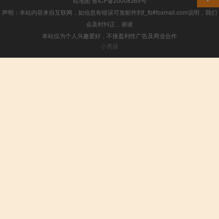
站地图
鲁ICP备20008365号
声明：本站内容来自互联网，如信息有错误可发邮件到f_fb#foxmail.com说明，我们
会及时纠正，谢谢
本站仅为个人兴趣爱好，不接盈利性广告及商业合作
小男孩