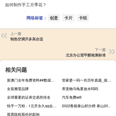
如何制作手工月季花？
网络标签：
创意
卡片
卡纸
上一篇
制热空调开多高合适
下一篇
北京办公室甲醛检测标准
相关问题
新澳门全年免费资料##数据对比最佳释义解答-3077.XM0.158
管家婆一码一肖历年真题_值得支持_V29.83.87
女装雅莹品牌
养宠物乌龟要放水吗吗
全球重要的证券交易所排名
汽车免费wifi
快手一万粉 - 1元开永久qq会员网站卡盟
2022鲁能泰山积分榜 泰山2022最新赛程表
股票除权股价的影响