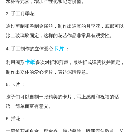
水杯等元素，增加个性化和纪念价值。
3. 手工月季花 ：
通过剪制和卷制金属丝，制作出逼真的月季花，底部可以
涂上玻璃胶固定，这样的花艺作品非常具有观赏性。
卡片
4. 手工制作的立体爱心
：
卡纸
利用圆形
多次对折和剪裁，最终折成弹簧状并固定，
制作出立体的爱心卡片，表达深情厚意。
5. 卡片 ：
孩子们可以自制一张精美的卡片，写上感谢和祝福的话
语，简单而富有意义。
6. 插花 ：
一束鲜花如百合、郁金香、康乃馨等，既能表达敬意，又