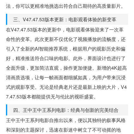
法，你可以更精准地挑选出符合自己期待的高质量影片。
三、V47.47.53版本更新：电影观看体验的新变革
在V47.47.53版本的更新中，电影观看体验迎来了一次革
命性的变革。此次更新不仅优化了视频播放的流畅度，还
引入了全新的AI智能推荐系统，根据用户的观影历史和偏
好，精准推送符合口味的电影。此外，界面设计也进行了
全面升级，更加简洁直观，操作更加便捷。新增的4K超高
清画质选项，让每一帧画面都细腻如真，为用户带来沉浸
式的观影享受。无论是经典老片还是最新上映的大片，V4
7.47.53版本都能提供无与伦比的视听盛宴。
四、王中王中王系列电影：经典与创新的完美结合
王中王中王系列电影自推出以来，便以其独特的叙事风格
和深刻的主题探讨，迅速在影迷中树立了不可动摇的地