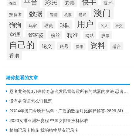
平台
快手
彩民
彩票
技术
在线
澳门
数据
投资者
智能
游戏
机票
用户
狗狗
球队
玩家
球员
社交
的人
空调
精准
管家婆
粉丝
网站
股票
自己的
资料
论文
账号
适合
费用
香港
猜你想看的文章
忍者龙剑传3刀锋传奇怎么发风雷落震所有的武器的发法 忍者龙剑传3刀锋边缘
没有身份证怎么订机票
2O24年澳门今晚开码料：广泛的数据对比解释解答-2829.3D.A747
2023女排亚洲杯赛程 中国女排亚洲杯比赛
植物记录卡桃花 我的植物朋友记录卡