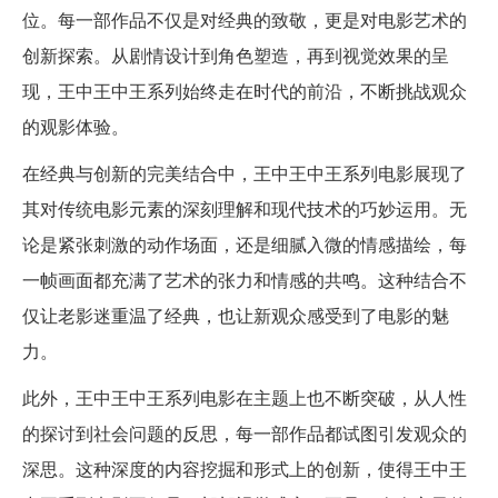
位。每一部作品不仅是对经典的致敬，更是对电影艺术的
创新探索。从剧情设计到角色塑造，再到视觉效果的呈
现，王中王中王系列始终走在时代的前沿，不断挑战观众
的观影体验。
在经典与创新的完美结合中，王中王中王系列电影展现了
其对传统电影元素的深刻理解和现代技术的巧妙运用。无
论是紧张刺激的动作场面，还是细腻入微的情感描绘，每
一帧画面都充满了艺术的张力和情感的共鸣。这种结合不
仅让老影迷重温了经典，也让新观众感受到了电影的魅
力。
此外，王中王中王系列电影在主题上也不断突破，从人性
的探讨到社会问题的反思，每一部作品都试图引发观众的
深思。这种深度的内容挖掘和形式上的创新，使得王中王