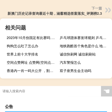
下一篇
新澳门历史记录查询最近十期，涵蓄精选答案落实_评测榜2.3
相关问题
2023年10月份国足有比赛吗 国足比赛2023年5月28
乒乓球团体赛发球规则 乒乓球团体赛比赛赛制
狗狗怎么吐了怎么办
地铁跑酷首个角色是什么 地铁跑酷最强角色
世界上前十大学排名
诚信快刷网 诚信刷刷站
空间点赞网址 点赞网(空间点赞是什么)
汽车警报怎么
香港内一肖一码大公开 ，割裂精选答案落实_XC329.2
双子座男生会主动吗
☚
公告