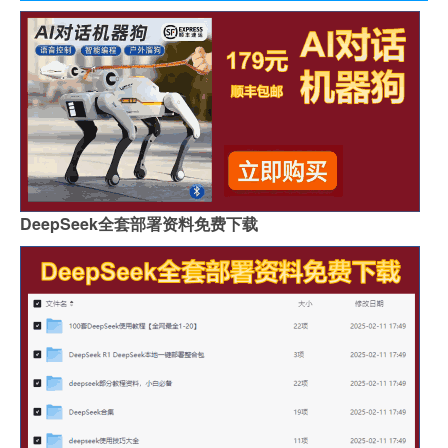
DeepSeek全套部署资料免费下载