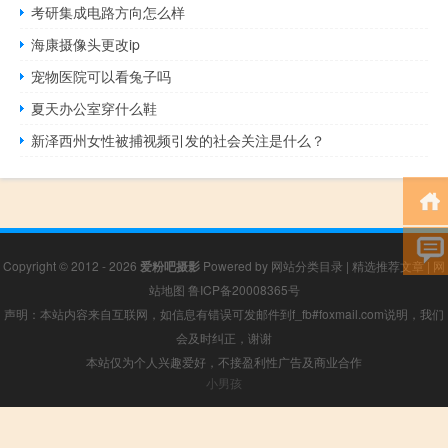
考研集成电路方向怎么样
海康摄像头更改ip
宠物医院可以看兔子吗
夏天办公室穿什么鞋
新泽西州女性被捕视频引发的社会关注是什么？
Copyright © 2012 - 2026
爱粉吧摄影
Powered by
网站分类目录
|
精选推荐文章
|
网
站地图
鲁ICP备20008365号
声明：本站内容来自互联网，如信息有错误可发邮件到f_fb#foxmail.com说明，我们
会及时纠正，谢谢
本站仅为个人兴趣爱好，不接盈利性广告及商业合作
小男孩