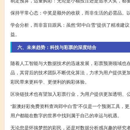
制定预算，适量购彩：无论是小额投注还是追求大奖，都
保持平常心态：中奖是额外的收获，而非生活的必需品。
学会分析，而非盲目跟风：虽然“郢中白雪”提供了精准建
益。
六、未来趋势：科技与彩票的深度结合
随着人工智能与大数据技术的迅速发展，彩票预测领域也在
品，其背后的技术团队不断优化算法，力求为用户提供更加
彩民带来更科学、更便利的购彩体验。
区块链技术也有望加入彩票行业，为用户提供更加透明、
“新澳好彩免费资料查询郢中白雪”不仅是一个预测工具，
用户都能在数字的世界中找到属于自己的幸运与机遇。
无论您是怀揣梦想的彩民，还是对数据分析感兴趣的研究