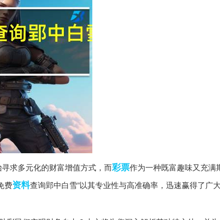
彩票
始寻求多元化的财富增值方式，而
作为一种既富趣味又充满
资料
免费
查询郢中白雪”以其专业性与高准确率，迅速赢得了广