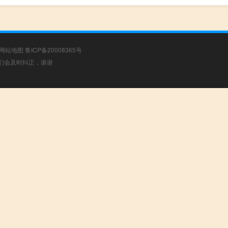
网站地图
鲁ICP备20008365号
，我们会及时纠正，谢谢