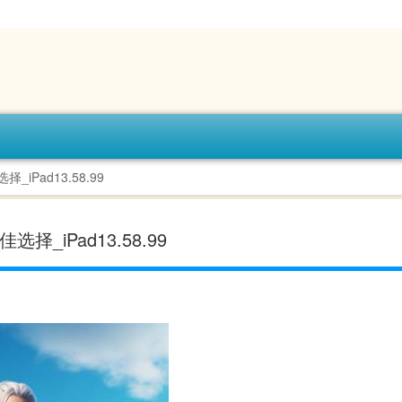
Pad13.58.99
iPad13.58.99