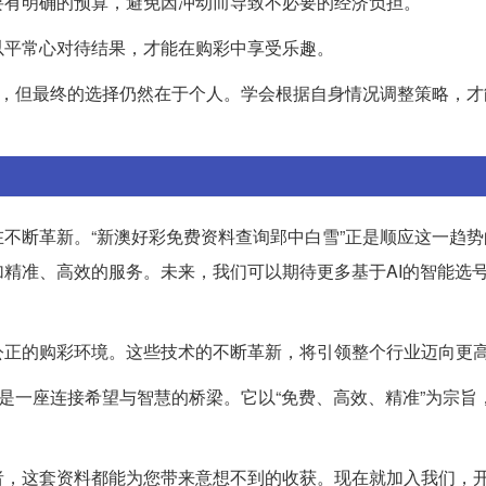
要有明确的预算，避免因冲动而导致不必要的经济负担。
以平常心对待结果，才能在购彩中享受乐趣。
议，但最终的选择仍然在于个人。学会根据自身情况调整策略，才
不断革新。“新澳好彩免费资料查询郢中白雪”正是顺应这一趋势
精准、高效的服务。未来，我们可以期待更多基于AI的智能选
公正的购彩环境。这些技术的不断革新，将引领整个行业迈向更
更是一座连接希望与智慧的桥梁。它以“免费、高效、精准”为宗旨
者，这套资料都能为您带来意想不到的收获。现在就加入我们，