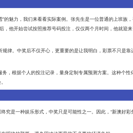
雪”的魅力，我们来看看实际案例。张先生是一位普通的上班族，
料后，他开始尝试按照推荐号码投注，仅仅两个月时间，他就迎来
析规律。中奖后不仅开心，更重要的是让我明白，彩票不只是靠
分析服务，根据个人的投注记录，量身定制专属预测方案。这种个性
会。
终究是一种娱乐形式，中奖只是可能性之一。因此，“新澳好彩