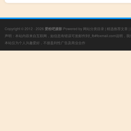
Copyright © 2012 - 2026
爱粉吧摄影
Powered by
网站分类目录
|
精选推荐文章
|
声明：本站内容来自互联网，如信息有错误可发邮件到f_fb#foxmail.com说明
本站仅为个人兴趣爱好，不接盈利性广告及商业合作