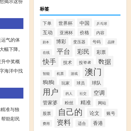
您揭示这份
标签
中国
世界杯
下单
乒乓球
互动
价格
亚洲杯
内容
是运气的体
博彩
变压器
号码
品牌
剧本
大幅下降。
平台
彩民
彩票
在线
快手
数据
提升中奖概
技术
投资者
澳门
字海洋中找
智能
游戏
机票
狗狗
球队
玩家
球员
用户
空调
社交
的人
精准
管家婆
粉丝
网站
自己的
的精准与独
论文
账号
股票
，帮助彩民
资料
香港
适合
费用