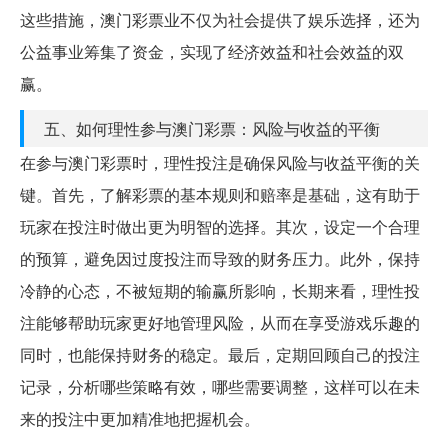
这些措施，澳门彩票业不仅为社会提供了娱乐选择，还为
公益事业筹集了资金，实现了经济效益和社会效益的双
赢。
五、如何理性参与澳门彩票：风险与收益的平衡
在参与澳门彩票时，理性投注是确保风险与收益平衡的关
键。首先，了解彩票的基本规则和赔率是基础，这有助于
玩家在投注时做出更为明智的选择。其次，设定一个合理
的预算，避免因过度投注而导致的财务压力。此外，保持
冷静的心态，不被短期的输赢所影响，长期来看，理性投
注能够帮助玩家更好地管理风险，从而在享受游戏乐趣的
同时，也能保持财务的稳定。最后，定期回顾自己的投注
记录，分析哪些策略有效，哪些需要调整，这样可以在未
来的投注中更加精准地把握机会。