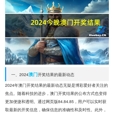
澳门
一、2024
开奖结果的最新动态
2024年澳门开奖结果的最新动态无疑是博彩爱好者关注的
焦点。随着科技的进步，澳门开奖结果的公布方式也变得
更加便捷和透明。通过网页版84.84.85，用户可以实时获
取最新的开奖信息，确保信息的准确性和及时性。此外，