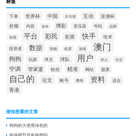
标签
中国
互动
世界杯
下单
亚洲杯
乒乓球
博彩
价格
内容
变压器
号码
品牌
剧本
平台
快手
彩民
彩票
技术
在线
澳门
数据
投资者
智能
游戏
机票
用户
狗狗
球队
玩家
球员
社交
的人
空调
精准
管家婆
粉丝
网站
股票
自己的
资料
论文
账号
适合
费用
香港
猜你想看的文章
狗狗的大便黑绿色的
电路模型是电路图吗