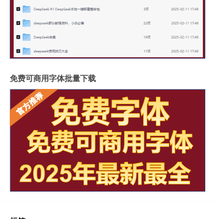
免费可商用字体批量下载