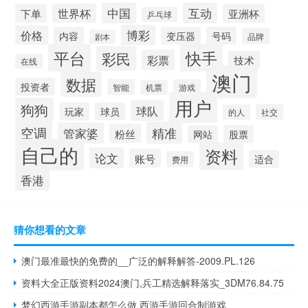
中国
互动
世界杯
下单
亚洲杯
乒乓球
博彩
价格
内容
变压器
号码
品牌
剧本
平台
快手
彩民
彩票
技术
在线
澳门
数据
投资者
智能
游戏
机票
用户
狗狗
球队
玩家
球员
社交
的人
空调
精准
管家婆
粉丝
网站
股票
自己的
资料
论文
账号
适合
费用
香港
猜你想看的文章
澳门最准最快的免费的__广泛的解释解答-2009.PL.126
资料大全正版资料2024澳门,兵工精选解释落实_3DM76.84.75
梦幻西游手游副本都怎么做 西游手游回合制游戏