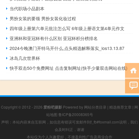
当代职场小品剧本
男扮女装的要领 男扮女装化妆过程
四年级上册第六单元批注怎么写 6年级上册语文第4单元作文
亚洲杯和亚冠杯有什么区别 亚冠杯积分榜排名
2024今晚澳门开特马开什么,点头精选解释落实_ios13.13.87
冰岛几次世界杯
快手双击50个免费网址 点击复制网址(快手少量双击网站在线)
Copyright © 2012 - 2026
爱粉吧摄影
Powered by
网站分类目录
|
精选推荐文章
|
网
站地图
鲁ICP备20008365号
声明：本站内容来自互联网，如信息有错误可发邮件到f_fb#foxmail.com说明，我们
会及时纠正，谢谢
本站仅为个人兴趣爱好，不接盈利性广告及商业合作