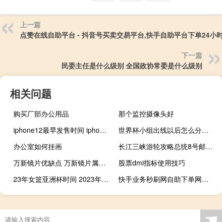
上一篇
点赞在线自助平台 - 抖音号买卖交易平台,快手自助平台下单24小
下一篇
民委主任是什么级别 全国政协常委是什么级别
相关问题
购买厂部办公用品
那个监控摄像头好
iphone12最早发售时间 iphone16预计上市时间
世界杯小组出线以后怎么分配 世界杯小组赛对阵表
办公室如何挂画
长江三峡游轮攻略总统8号邮轮怎么样 长江三峡旅游攻略
万新镜片优缺点 万新镜片属于什么档次
股票dmi指标使用技巧
23年女篮亚洲杯时间 2023年中国女篮比赛
快手业务秒刷网自助下单网站 - 快刷网免费的
☚