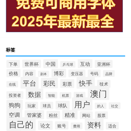
标签
中国
互动
世界杯
下单
亚洲杯
乒乓球
博彩
价格
内容
变压器
号码
品牌
剧本
平台
快手
彩民
彩票
技术
在线
澳门
数据
投资者
智能
游戏
机票
用户
狗狗
球队
玩家
球员
社交
的人
空调
精准
管家婆
粉丝
网站
股票
自己的
资料
论文
账号
适合
费用