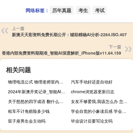
网络标签：
历年真题
考生
考试
上一篇
新澳天天彩资料免费长期公开：辅助精确AI分析-2264.ISO.407
下一篇
香港内部免费资料期期准_智能AI深度解析_iPhone版v11.64.159
相关问题
物理电流公式 物理老师室内演示电流
汽车手动好还是自动好
2024年新澳开奖记录_智能AI深度解析_爱采购版v47.08.687
chrome浏览器更新日志
关于怒怒的四字成语 翻什么怒什么四字成语
女友不够爱我,我该怎么办 怎么爱你都不够
租车不计免赔险多少钱
学会自觉的小象读后感 学会自觉的小象读后感
双子座男生会主动吗
毕业设计后要写论文吗