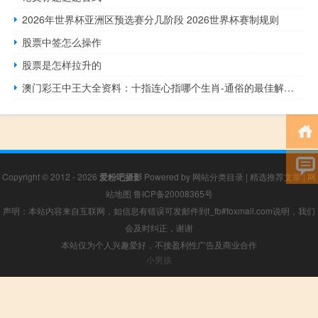
2026年世界杯亚洲区预选赛分几阶段 2026世界杯赛制规则
股票中签怎么操作
股票是怎样拉升的
澳门彩王中王大全资料：十指连心指哪个生肖-通俗的最佳解答-2090.PL.207
Copyright © 2012 - 2026
爱粉吧摄影
Powered by
网站分类目录
|
精选推荐文章
|
网
站地图
鲁ICP备20008365号
声明：本站内容来自互联网，如信息有错误可发邮件到f_fb#foxmail.com说明，我们
会及时纠正，谢谢
本站仅为个人兴趣爱好，不接盈利性广告及商业合作
小男孩