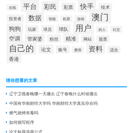
平台
快手
彩民
彩票
技术
在线
澳门
数据
投资者
智能
游戏
机票
用户
狗狗
球队
玩家
球员
社交
的人
空调
精准
管家婆
粉丝
网站
股票
自己的
资料
论文
账号
适合
费用
香港
猜你想看的文章
辽宁卫视春晚哪一天播出 辽宁春晚什么时候播出
中国有华南财经大学吗 华南财经大学真实存在吗
燃气烧烤有毒吗
如何烧写程序
论文标题选题公式