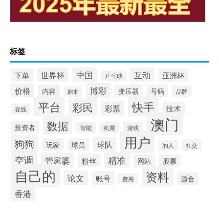
标签
中国
互动
世界杯
下单
亚洲杯
乒乓球
博彩
价格
内容
变压器
号码
品牌
剧本
平台
快手
彩民
彩票
技术
在线
澳门
数据
投资者
智能
游戏
机票
用户
狗狗
球队
玩家
球员
社交
的人
空调
精准
管家婆
粉丝
网站
股票
自己的
资料
论文
账号
适合
费用
香港