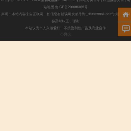
站地图
鲁ICP备20008365号
声明：本站内容来自互联网，如信息有错误可发邮件到f_fb#foxmail.com说明，我们
会及时纠正，谢谢
本站仅为个人兴趣爱好，不接盈利性广告及商业合作
小男孩