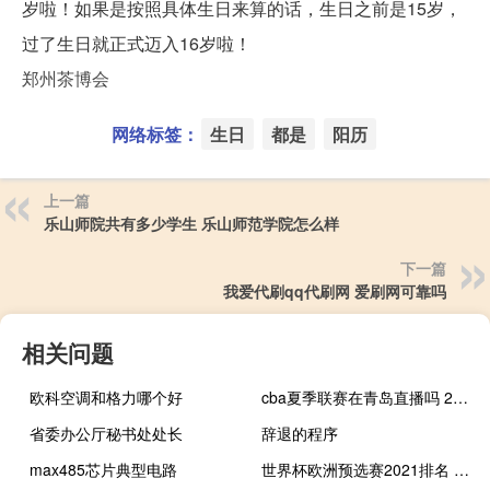
岁啦！如果是按照具体生日来算的话，生日之前是15岁，
过了生日就正式迈入16岁啦！
郑州茶博会
网络标签：
生日
都是
阳历
上一篇
乐山师院共有多少学生 乐山师范学院怎么样
下一篇
我爱代刷qq代刷网 爱刷网可靠吗
相关问题
欧科空调和格力哪个好
cba夏季联赛在青岛直播吗 2023年cba夏季联赛
省委办公厅秘书处处长
辞退的程序
max485芯片典型电路
世界杯欧洲预选赛2021排名 瑞士世界杯预选赛战绩