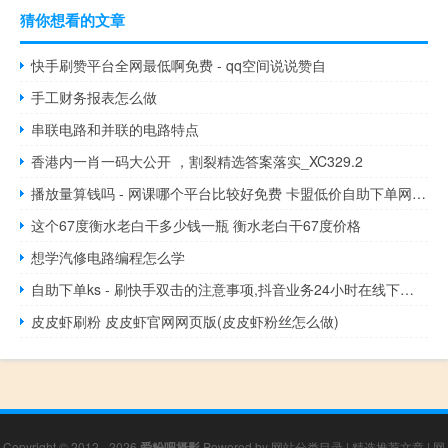
猜你想看的文章
快手刷赞平台全网最低啊免费 - qq空间说说赞自
手工财务报表怎么做
串联电路和并联的电路特点
香港内一肖一码大公开 ，割裂精选答案落实_XC329.2
播放量算钱吗 - 网课哪个平台比较好免费 卡盟低价自助下单网易云
这个67度衡水老白干多少钱一瓶 衡水老白干67度价格
想学汽修电路编程怎么学
自助下单ks - 刷快手双击的注意事项,抖音业务24小时在线下单免费吗
皮皮虾刷粉 皮皮虾官网网页版(皮皮虾粉丝怎么做)
Copyright © 2012 - 2026
爱粉吧摄影
Powered by
网站分类目录
|
精选推荐文章
|
网