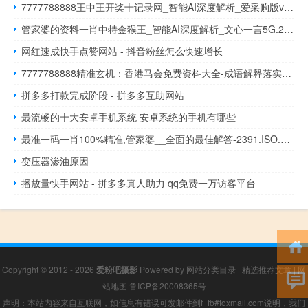
7777788888王中王开奖十记录网_智能AI深度解析_爱采购版v47.08.499
管家婆的资料一肖中特金猴王_智能AI深度解析_文心一言5G.213.1.126
网红速成快手点赞网站 - 抖音粉丝怎么快速增长
7777788888精准玄机：香港马会免费资枓大全-成语解释落实-1391.3D.A240
拼多多打款完成阶段 - 拼多多互助网站
最流畅的十大安卓手机系统 安卓系统的手机有哪些
最准一码一肖100%精准,管家婆__全面的最佳解答-2391.ISO.534
变压器渗油原因
播放量快手网站 - 拼多多真人助力 qq免费一万访客平台
Copyright © 2012 - 2026
爱粉吧摄影
Powered by
网站分类目录
|
精选推荐文章
|
网
站地图
鲁ICP备20008365号
声明：本站内容来自互联网，如信息有错误可发邮件到f_fb#foxmail.com说明，我们