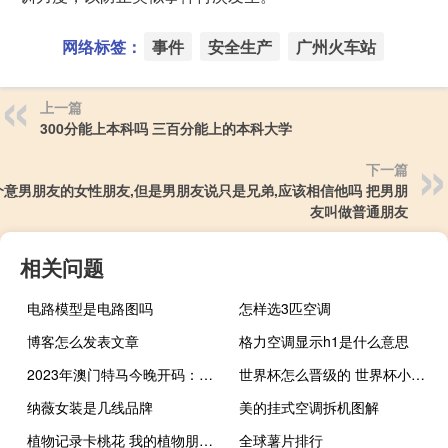
网络标签：
事件
安全生产
广州火车站
上一篇
300分能上本科吗 三百分能上的本科大学
下一篇
介意男朋友的女性朋友,但是男朋友说只是兄弟,应该相信他吗 把男朋
友叫做普通朋友
相关问题
电路模型是电路图吗
怎样选3匹空调
博客怎么发表文章
格力空调显示h1是什么意思
2023年澳门特马今晚开码：答案解析落实-3382.PL.254
世界杯怎么晋级的 世界杯小组赛怎么晋级
纳薇女装是几线品牌
美的挂式空调拆机图解
植物记录卡桃花 我的植物朋友记录卡
全球薯片排行