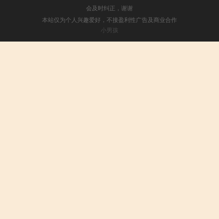
会及时纠正，谢谢
本站仅为个人兴趣爱好，不接盈利性广告及商业合作
小男孩