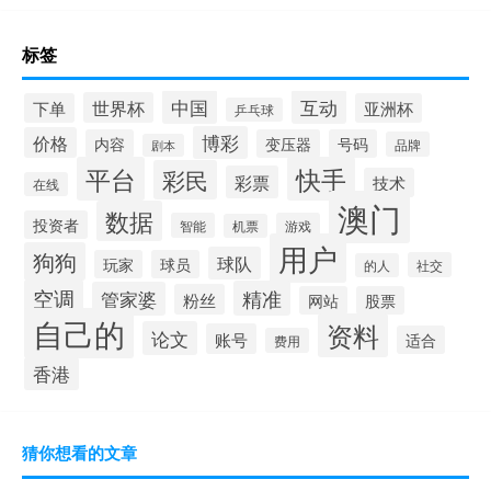
标签
中国
互动
世界杯
下单
亚洲杯
乒乓球
博彩
价格
内容
变压器
号码
品牌
剧本
平台
快手
彩民
彩票
技术
在线
澳门
数据
投资者
智能
游戏
机票
用户
狗狗
球队
玩家
球员
社交
的人
空调
精准
管家婆
粉丝
网站
股票
自己的
资料
论文
账号
适合
费用
香港
猜你想看的文章