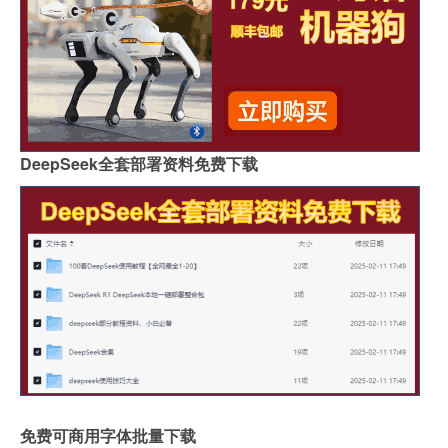
DeepSeek全套部署资料免费下载
免费可商用字体批量下载