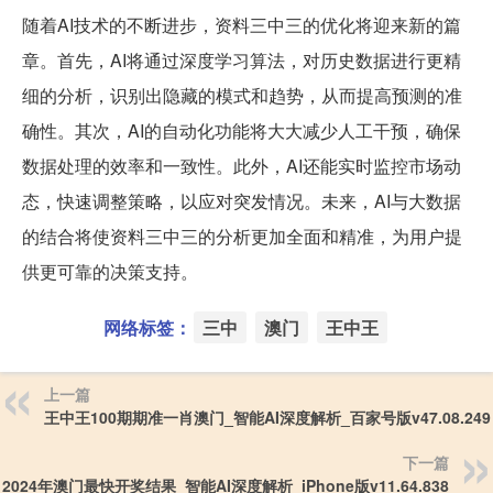
随着AI技术的不断进步，资料三中三的优化将迎来新的篇
章。首先，AI将通过深度学习算法，对历史数据进行更精
细的分析，识别出隐藏的模式和趋势，从而提高预测的准
确性。其次，AI的自动化功能将大大减少人工干预，确保
数据处理的效率和一致性。此外，AI还能实时监控市场动
态，快速调整策略，以应对突发情况。未来，AI与大数据
的结合将使资料三中三的分析更加全面和精准，为用户提
供更可靠的决策支持。
网络标签：
三中
澳门
王中王
上一篇
王中王100期期准一肖澳门_智能AI深度解析_百家号版v47.08.249
下一篇
2024年澳门最快开奖结果_智能AI深度解析_iPhone版v11.64.838