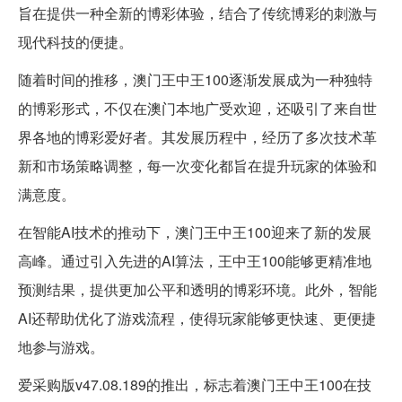
旨在提供一种全新的博彩体验，结合了传统博彩的刺激与
现代科技的便捷。
随着时间的推移，澳门王中王100逐渐发展成为一种独特
的博彩形式，不仅在澳门本地广受欢迎，还吸引了来自世
界各地的博彩爱好者。其发展历程中，经历了多次技术革
新和市场策略调整，每一次变化都旨在提升玩家的体验和
满意度。
在智能AI技术的推动下，澳门王中王100迎来了新的发展
高峰。通过引入先进的AI算法，王中王100能够更精准地
预测结果，提供更加公平和透明的博彩环境。此外，智能
AI还帮助优化了游戏流程，使得玩家能够更快速、更便捷
地参与游戏。
爱采购版v47.08.189的推出，标志着澳门王中王100在技