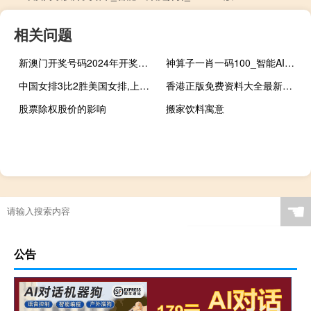
相关问题
新澳门开奖号码2024年开奖记录查询##最新诗意数据对比解释落实_682.PL.44
神算子一肖一码100_智能AI深度解析_iPhone版v11.64.405
中国女排3比2胜美国女排,上涨了多少小分 中国女排连胜战绩表
香港正版免费资料大全最新版本_智能AI深度解析_百度大脑版A12.31.943
股票除权股价的影响
搬家饮料寓意
☚
公告