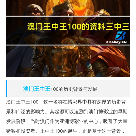
澳门
王中王
一、
100的历史背景与发展
澳门王中王100，这一名称在博彩界中具有深厚的历史背
景和广泛的影响力。其起源可以追溯到澳门博彩业的早期
发展阶段，当时澳门作为亚洲博彩业的中心，吸引了大量
赌客和投资者。王中王100的诞生，正是基于这一背景，