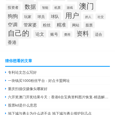
澳门
数据
投资者
智能
游戏
机票
用户
狗狗
球队
玩家
球员
社交
的人
空调
精准
管家婆
粉丝
网站
股票
自己的
资料
论文
账号
适合
费用
香港
猜你想看的文章
专利论文怎么写好
一块钱买1000粉丝平台 - 好点卡盟网址
重庆扫描仪摄像头哪家好
六开奖澳门开奖结果今天：香港6合宝典资料图片恢复-精选解析解释-1872.CC.91
股票kd是什么意思
地下城与勇士为什么进不去 地下城与勇士维护到几点