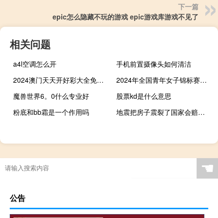
下一篇
epic怎么隐藏不玩的游戏 epic游戏库游戏不见了
相关问题
a4l空调怎么开
手机前置摄像头如何清洁
2024澳门天天开好彩大全免费_精选解释落实将深度解析_安装版v557.196
2024年全国青年女子锦标赛首日精彩回顾
魔兽世界6。0什么专业好
股票kd是什么意思
粉底和bb霜是一个作用吗
地震把房子震裂了国家会赔偿吗 地震之后房子白买了吗
☚
公告