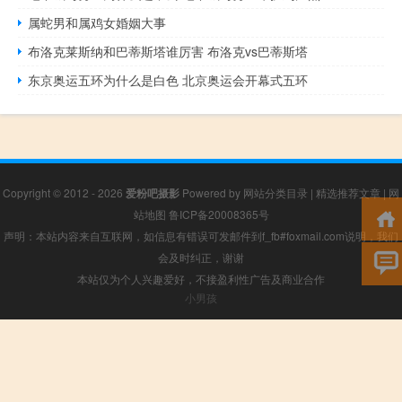
属蛇男和属鸡女婚姻大事
布洛克莱斯纳和巴蒂斯塔谁厉害 布洛克vs巴蒂斯塔
东京奥运五环为什么是白色 北京奥运会开幕式五环
Copyright © 2012 - 2026
爱粉吧摄影
Powered by
网站分类目录
|
精选推荐文章
|
网
站地图
鲁ICP备20008365号
声明：本站内容来自互联网，如信息有错误可发邮件到f_fb#foxmail.com说明，我们
会及时纠正，谢谢
本站仅为个人兴趣爱好，不接盈利性广告及商业合作
小男孩