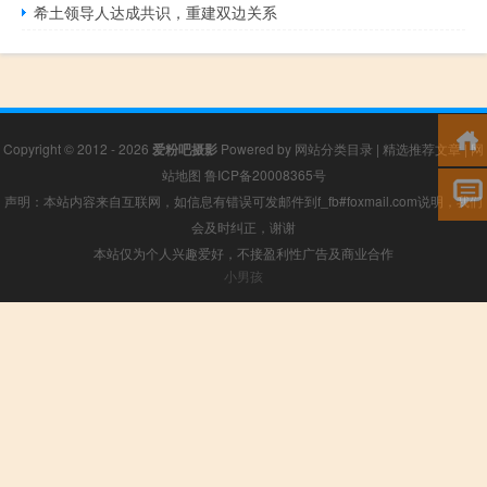
希土领导人达成共识，重建双边关系
Copyright © 2012 - 2026
爱粉吧摄影
Powered by
网站分类目录
|
精选推荐文章
|
网
站地图
鲁ICP备20008365号
声明：本站内容来自互联网，如信息有错误可发邮件到f_fb#foxmail.com说明，我们
会及时纠正，谢谢
本站仅为个人兴趣爱好，不接盈利性广告及商业合作
小男孩