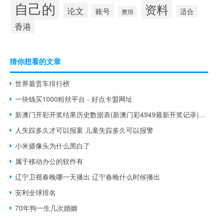
自己的
资料
论文
账号
适合
费用
香港
猜你想看的文章
世界最贵车排行榜
一块钱买1000粉丝平台 - 好点卡盟网址
新澳门开彩开奖结果历史数据表(新澳门彩4949最新开奖记录)--最新答案解释落实--安装版v990.534
人失踪多久才可以报案 儿童失踪多久可以报警
小米摄像头为什么黑白了
属于移动办公的软件有
辽宁卫视春晚哪一天播出 辽宁春晚什么时候播出
安利全球排名
70年狗一生几次婚姻