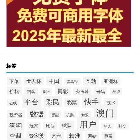
标签
中国
互动
世界杯
下单
亚洲杯
乒乓球
博彩
价格
内容
变压器
号码
品牌
剧本
平台
快手
彩民
彩票
技术
在线
澳门
数据
投资者
智能
游戏
机票
用户
狗狗
球队
玩家
球员
社交
的人
空调
精准
管家婆
粉丝
网站
股票