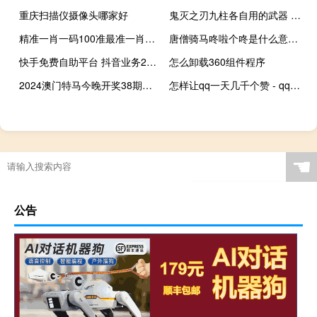
重庆扫描仪摄像头哪家好
鬼灭之刃九柱各自用的武器 鬼灭之刃第四季九柱集训
精准一肖一码100准最准一肖_一_作答解释落实的民间信仰_主页版v064.214
唐僧骑马咚啦个咚是什么意思 唐僧骑马咚那个咚儿歌
快手免费自助平台 抖音业务24小时免费下单平台(快手免费下单网站)
怎么卸载360组件程序
2024澳门特马今晚开奖38期_结论释义解释落实_主页版v581.743
怎样让qq一天几千个赞 - qq钻业务网
☚
公告