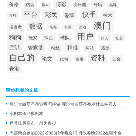
博彩
价格
内容
变压器
号码
品牌
剧本
平台
快手
彩民
彩票
技术
在线
澳门
数据
投资者
智能
游戏
机票
用户
狗狗
球队
玩家
球员
社交
的人
空调
精准
管家婆
粉丝
网站
股票
自己的
资料
论文
账号
适合
费用
香港
猜你想看的文章
赛尔号丽莎布布试炼怎样做 赛尔号丽莎布布刷什么学习力
小剧本杀经典剧本
乒乓球最高点一般为多少
周震南会参加2022-2023跨年晚会吗 肖战春晚2022在哪个台