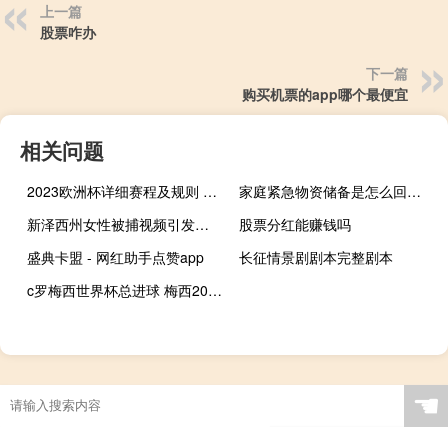
上一篇
股票咋办
下一篇
购买机票的app哪个最便宜
相关问题
2023欧洲杯详细赛程及规则 2020年欧洲杯赛程结果
家庭紧急物资储备是怎么回事 最近怎么突然让储备物资
新泽西州女性被捕视频引发的社会关注是什么？
股票分红能赚钱吗
盛典卡盟 - 网红助手点赞app
长征情景剧剧本完整剧本
c罗梅西世界杯总进球 梅西2018世界杯进球
☚