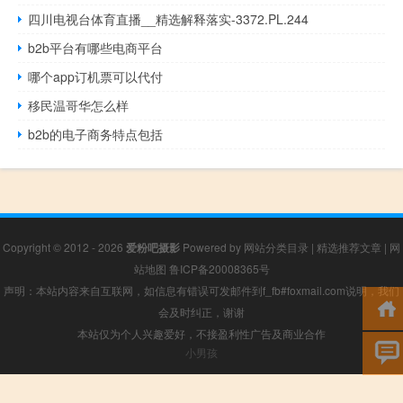
四川电视台体育直播__精选解释落实-3372.PL.244
b2b平台有哪些电商平台
哪个app订机票可以代付
移民温哥华怎么样
b2b的电子商务特点包括
Copyright © 2012 - 2026
爱粉吧摄影
Powered by
网站分类目录
|
精选推荐文章
|
网
站地图
鲁ICP备20008365号
声明：本站内容来自互联网，如信息有错误可发邮件到f_fb#foxmail.com说明，我们
会及时纠正，谢谢
本站仅为个人兴趣爱好，不接盈利性广告及商业合作
小男孩