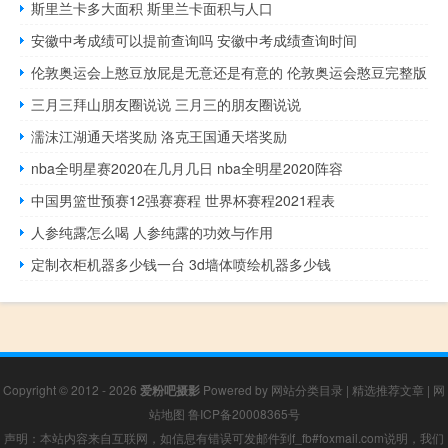
斯里兰卡多大面积 斯里兰卡面积与人口
安徽中考成绩可以提前查询吗 安徽中考成绩查询时间
伦敦奥运会上憨豆放屁是无意还是有意的 伦敦奥运会憨豆完整版
三月三拜山朋友圈说说 三月三的朋友圈说说
濡沫江湖通天塔奖励 洛克王国通天塔奖励
nba全明星赛2020在几月几日 nba全明星2020阵容
中国男篮世预赛12强赛赛程 世界杯赛程2021程表
人参纯露怎么喝 人参纯露的功效与作用
定制衣柜机器多少钱一台 3d墙体喷绘机器多少钱
Copyright © 2012 - 2026
爱粉吧摄影
Powered by
网站分类目录
|
精选推荐文章
|
网
站地图
鲁ICP备20008365号
声明：本站内容来自互联网，如信息有错误可发邮件到f_fb#foxmail.com说明，我们