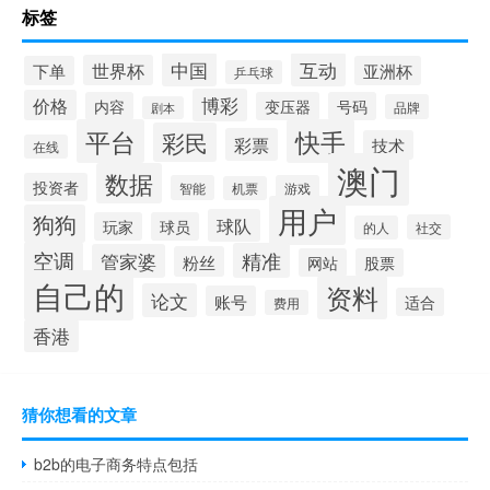
标签
中国
互动
世界杯
下单
亚洲杯
乒乓球
博彩
价格
内容
变压器
号码
品牌
剧本
平台
快手
彩民
彩票
技术
在线
澳门
数据
投资者
智能
游戏
机票
用户
狗狗
球队
玩家
球员
社交
的人
空调
精准
管家婆
粉丝
网站
股票
自己的
资料
论文
账号
适合
费用
香港
猜你想看的文章
b2b的电子商务特点包括