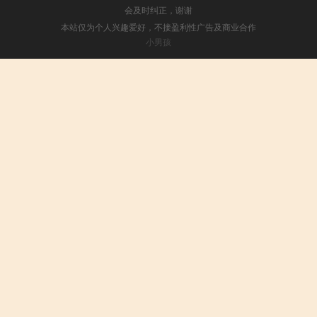
会及时纠正，谢谢
本站仅为个人兴趣爱好，不接盈利性广告及商业合作
小男孩