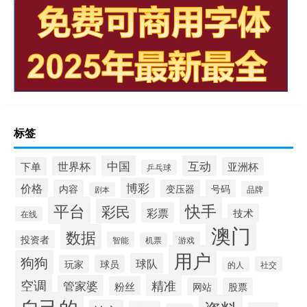
标签
中国
互动
世界杯
下单
亚洲杯
乒乓球
博彩
价格
内容
变压器
号码
品牌
剧本
平台
快手
彩民
彩票
技术
在线
澳门
数据
投资者
智能
游戏
机票
用户
狗狗
球队
玩家
球员
社交
的人
空调
精准
管家婆
粉丝
网站
股票
自己的