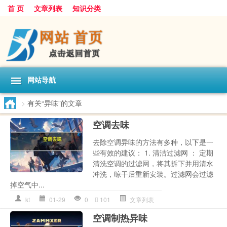
首 页
文章列表
知识分类
网站导航
>
有关“异味”的文章
空调去味
去除空调异味的方法有多种，以下是一
些有效的建议： 1. 清洁过滤网 ： 定期
清洗空调的过滤网，将其拆下并用清水
冲洗，晾干后重新安装。过滤网会过滤
掉空气中...
kt
01-29
0
101
文章列表
空调制热异味