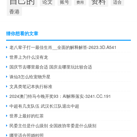
资料
论文
账号
适合
费用
香港
猜你想看的文章
老八辈子打一最佳生肖__全面的解释解答-2623.3D.A541
世界上为什么没有龙
国庆节去哪里最合适 国庆去哪里玩比较合适
诛仙3怎么给宠物升星
文具类笔记本执行标准
2024澳门特马今晚开奖93：AI解释落实-3241.CC.191
中超有几支队伍 武汉长江队退出中超
世界上最好的红茶
民委主任是什么级别 全国政协常委是什么级别
哪里适合照婚纱照