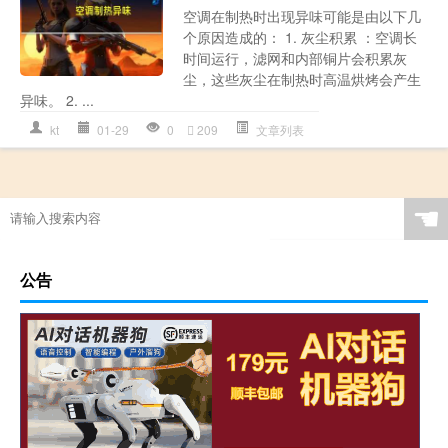
空调在制热时出现异味可能是由以下几
个原因造成的： 1. 灰尘积累 ：空调长
时间运行，滤网和内部铜片会积累灰
尘，这些灰尘在制热时高温烘烤会产生
异味。 2. ...
kt
01-29
0
209
文章列表
☚
公告