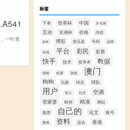
标签
A541
中国
世界杯
下单
乒乓球
互动
价格
亚洲杯
内容
，一句“老
博彩
变压器
号码
品牌
剧本
平台
彩民
彩票
在线
快手
数据
技术
投资者
澳门
智能
游戏
机票
狗狗
球队
玩家
球员
用户
空调
社交
的人
精准
管家婆
粉丝
网站
自己的
论文
账号
股票
资料
香港
适合
费用