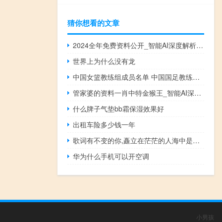
猜你想看的文章
2024全年免费资料公开_智能AI深度解析_百度移动统计版.213.1.792
世界上为什么没有龙
中国女篮教练组成员名单 中国国足教练组成员
管家婆的资料一肖中特金猴王_智能AI深度解析_文心一言5G.213.1.126
什么牌子气垫bb霜保湿效果好
出租车险多少钱一年
歌词有不变的你,矗立在茫茫的人海中是什么歌 人海啊茫茫啊是什么歌
华为什么手机可以开空调
小男孩