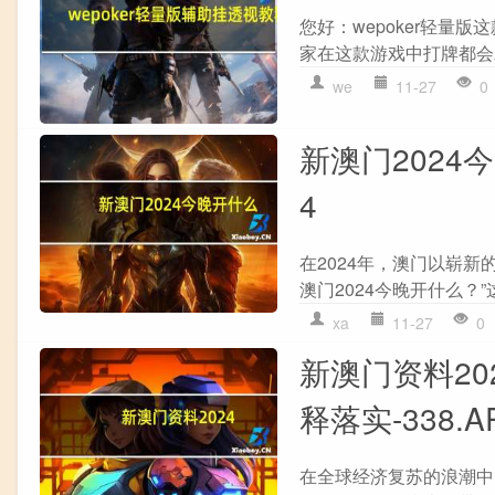
您好：wepoker轻量
家在这款游戏中打牌都会
we
11-27
0
新澳门2024今
4
在2024年，澳门以崭
澳门2024今晚开什么？
xa
11-27
0
新澳门资料2
释落实-338.AP
在全球经济复苏的浪潮中