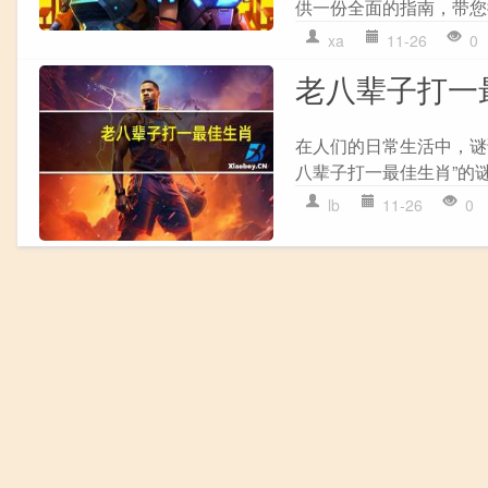
供一份全面的指南，带您
xa
11-26
0
老八辈子打一最佳
在人们的日常生活中，谜
八辈子打一最佳生肖”的谜
lb
11-26
0