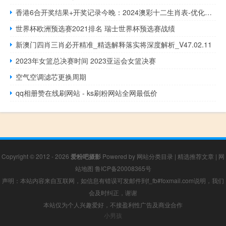
香港6合开奖结果+开奖记录今晚：2024澳彩十二生肖表-优化新业解释落实态新-1673.APP.60
世界杯欧洲预选赛2021排名 瑞士世界杯预选赛战绩
新澳门四肖三肖必开精准_精选解释落实将深度解析_V47.02.11
2023年女篮总决赛时间 2023亚运会女篮决赛
空气空调滤芯更换周期
qq相册赞在线刷网站 - ks刷粉网站全网最低价
Copyright © 2012 - 2026
爱粉吧摄影
Powered by
网站分类目录
|
精选推荐文章
|
网
站地图
鲁ICP备20008365号
声明：本站内容来自互联网，如信息有错误可发邮件到f_fb#foxmail.com说明，我们
会及时纠正，谢谢
本站仅为个人兴趣爱好，不接盈利性广告及商业合作
小男孩