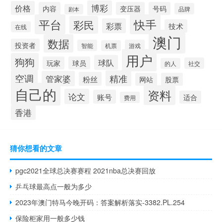
博彩
价格
内容
变压器
号码
品牌
剧本
平台
快手
彩民
彩票
技术
在线
澳门
数据
投资者
智能
游戏
机票
用户
狗狗
球队
玩家
球员
社交
的人
空调
精准
管家婆
粉丝
网站
股票
自己的
资料
论文
账号
适合
费用
香港
猜你想看的文章
pgc2021全球总决赛赛程 2021nba总决赛回放
乒乓球最高点一般为多少
2023年澳门特马今晚开码：答案解析落实-3382.PL.254
保险柜家用一般多少钱