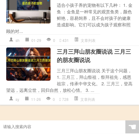
适合小孩子养的宠物有以下几种： 1. 金
鱼 ：金鱼是一种常见的观赏鱼类，颜色
鲜艳，容易饲养，且不会对孩子的健康
造成影响。它们可以成为孩子观察和照
顾的对...
sh
01-29
0
431
文章列表
三月三拜山朋友圈说说 三月三
的朋友圈说说
三月三拜山朋友圈说说 关于这个问题，
1. 三月三，拜山祭祖，祭拜祖先，感恩
祖宗，传承中华文化。 2. 三月三，登高
望远，远离尘世，回归自然，放松心情。 3. ...
sy
11-26
0
728
文章列表
☚