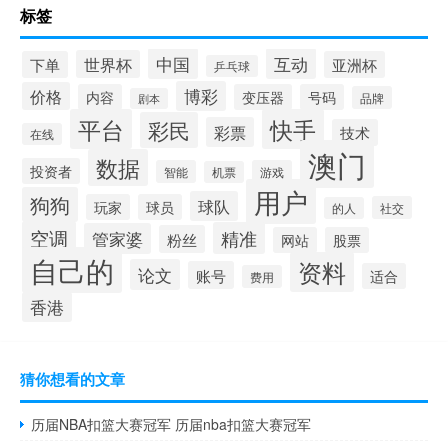
标签
中国
互动
世界杯
下单
亚洲杯
乒乓球
博彩
价格
内容
变压器
号码
品牌
剧本
平台
快手
彩民
彩票
技术
在线
澳门
数据
投资者
智能
游戏
机票
用户
狗狗
球队
玩家
球员
社交
的人
空调
精准
管家婆
粉丝
网站
股票
自己的
资料
论文
账号
适合
费用
香港
猜你想看的文章
历届NBA扣篮大赛冠军 历届nba扣篮大赛冠军