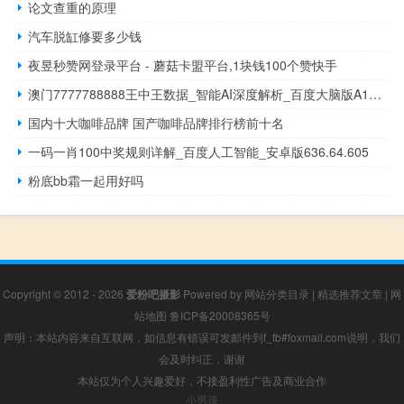
论文查重的原理
汽车脱缸修要多少钱
夜昱秒赞网登录平台 - 蘑菇卡盟平台,1块钱100个赞快手
澳门7777788888王中王数据_智能AI深度解析_百度大脑版A12.31.968
国内十大咖啡品牌 国产咖啡品牌排行榜前十名
一码一肖100中奖规则详解_百度人工智能_安卓版636.64.605
粉底bb霜一起用好吗
Copyright © 2012 - 2026
爱粉吧摄影
Powered by
网站分类目录
|
精选推荐文章
|
网
站地图
鲁ICP备20008365号
声明：本站内容来自互联网，如信息有错误可发邮件到f_fb#foxmail.com说明，我们
会及时纠正，谢谢
本站仅为个人兴趣爱好，不接盈利性广告及商业合作
小男孩