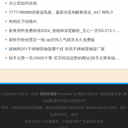
办公室如何挂画
7777788888管家波凤凰：最新诗意AI解释落实_447.WIN.3
狗狗肚子咕噜叫
新奥资料免费精准2024_智能AI深度解析_文心一言5G.213.1.693
刷快手粉丝墨言一线-qq空间人气精灵永久免费版
碳钢和201不锈钢置物架哪个好 厨房不锈钢置物架厂家
快手点赞一毛10000个赞-买空间说说赞的网址(快手点赞有钱吗一个赞多少钱)
Copyright © 2012 - 2026
爱粉吧摄影
Powered by
网站分类目录
|
精选推荐文章
|
网
站地图
鲁ICP备20008365号
声明：本站内容来自互联网，如信息有错误可发邮件到f_fb#foxmail.com说明，我们
会及时纠正，谢谢
本站仅为个人兴趣爱好，不接盈利性广告及商业合作
小男孩