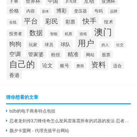
中国
互动
世界杯
下单
亚洲杯
乒乓球
博彩
价格
内容
变压器
号码
品牌
剧本
平台
快手
彩民
彩票
技术
在线
澳门
数据
投资者
智能
游戏
机票
用户
狗狗
球队
玩家
球员
社交
的人
空调
精准
管家婆
粉丝
网站
股票
自己的
资料
论文
账号
适合
费用
香港
猜你想看的文章
b2b的电子商务特点包括
忍者龙剑传3刀锋传奇怎么发风雷落震所有的武器的发法 忍者龙剑传3刀锋边缘
颜夕卡盟网 - 代理充值平台网站