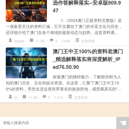
选作答解释落实--安卓版909.9
47
1.《2024澳门正版资料完整版》是
一项备受关注的资料汇编，它不仅囊括了澳门的丰富文化与历史，
还详细介绍了澳门在各个领域的最新动态与趋势。这套资料通...
sslake
11-26
0
406
文章列表
澳门王中王100%的资料老澳门
_精选解释落实将深度解析_iP
ad76.50.90
探索澳门的独特魅力，了解那些鲜为人
知的澳门历史、文化和娱乐资源。在这里，汇聚了澳门王中王10
0%的资料，带您走进这座世界著名的旅游胜地，感受最真实的“...
al
11-26
0
415
文章列表
☚