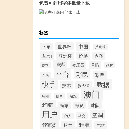
免费可商用字体批量下载
标签
中国
世界杯
下单
乒乓球
互动
价格
亚洲杯
内容
博彩
变压器
号码
品牌
剧本
平台
彩民
彩票
在线
快手
数据
技术
投资者
澳门
智能
游戏
机票
狗狗
球队
玩家
球员
用户
空调
社交
的人
精准
管家婆
粉丝
网站