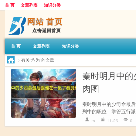
首 页
文章列表
知识分类
首 页
文章列表
知识分类
>
有关“均为”的文章
秦时明月中的
肉图
秦时明月中的少司命最后
列中的职位，掌管五行派
rs
11-26
0