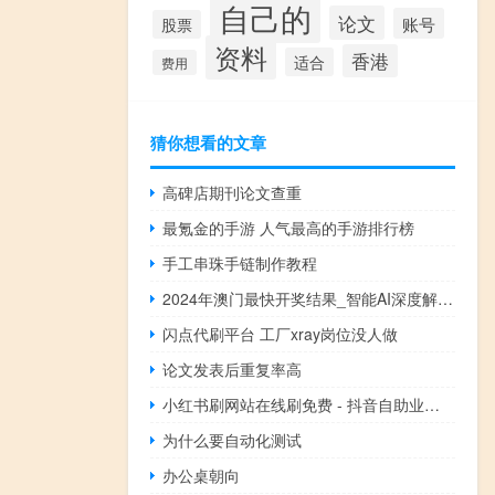
自己的
论文
账号
股票
资料
香港
适合
费用
猜你想看的文章
高碑店期刊论文查重
最氪金的手游 人气最高的手游排行榜
手工串珠手链制作教程
2024年澳门最快开奖结果_智能AI深度解析_iPhone版v11.64.838
闪点代刷平台 工厂xray岗位没人做
论文发表后重复率高
小红书刷网站在线刷免费 - 抖音自助业务下单平台官网,扣扣资料点赞怎么购买
为什么要自动化测试
办公桌朝向