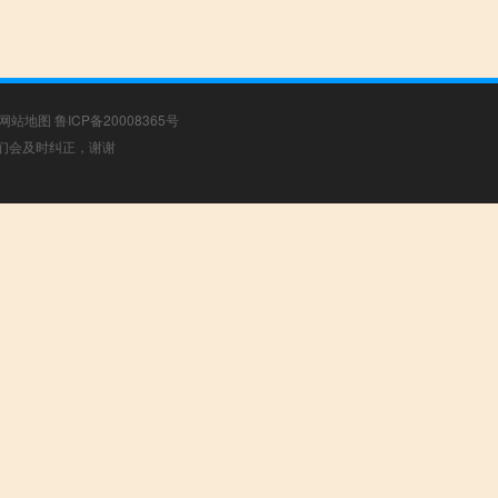
网站地图
鲁ICP备20008365号
，我们会及时纠正，谢谢