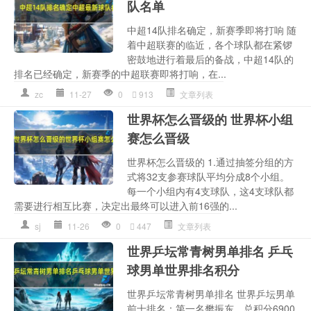
队名单
中超14队排名确定，新赛季即将打响 随
着中超联赛的临近，各个球队都在紧锣
密鼓地进行着最后的备战，中超14队的
排名已经确定，新赛季的中超联赛即将打响，在...
zc
11-27
0
913
文章列表
世界杯怎么晋级的 世界杯小组
赛怎么晋级
世界杯怎么晋级的 1.通过抽签分组的方
式将32支参赛球队平均分成8个小组。
每一个小组内有4支球队，这4支球队都
需要进行相互比赛，决定出最终可以进入前16强的...
sj
11-26
0
447
文章列表
世界乒坛常青树男单排名 乒乓
球男单世界排名积分
世界乒坛常青树男单排名 世界乒坛男单
前十排名：第一名樊振东，总积分6900