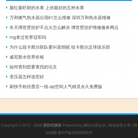
最红最旺财的水果 上供最好的五种水果
万和燃气热水器出现61怎么维修 深圳万和热水器维修
冬天博世壁挂炉不点火怎么解决 博世壁挂炉维修服务网点
rng拿过世界冠军吗
为什么纽卡斯尔联队要叫喜鹊呢 纽卡斯尔足球俱乐部
威尼斯水世界价格
如何查到想要查找的论文
变压器怎样选型好
刷快手粉丝墨言一线-qq空间人气精灵永久免费版
Copyright © 2012 - 2026
爱粉吧摄影
Powered by
网站分类目录
|
精选推荐文章
|
网
站地图
鲁ICP备20008365号