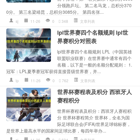
分领跑乒坛。 第二名马龙，总积分370
0分。 第三名梁靖昆，总积分3085分。 第四名张...
sj
11-26
0
348
文章列表
lpl世界赛四个名额规则 lpl世
界赛积分对照表
lpl世界赛四个名额规则 LPL（中国英雄
联盟职业联赛）在世界赛中通常有四个
名额，以下是一般的名额分配规则： 1.
冠军：LPL夏季赛冠军获得直接晋级世界赛，并...
lp
11-26
0
762
文章列表
世界杯赛程表及积分 西班牙人
赛程积分
世界杯赛程表及积分：西班牙人赛程积
分 世界杯赛程简介 世界杯，全名为国
际足球联合会(FIFA)世界足球锦标赛，
是世界上最高水平的国家间足球比赛，每四年举办...
sj
11-26
0
634
文章列表