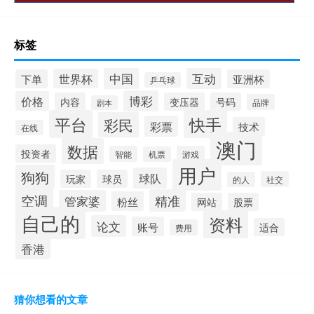
标签
中国
互动
世界杯
下单
亚洲杯
乒乓球
博彩
价格
内容
变压器
号码
品牌
剧本
平台
快手
彩民
彩票
技术
在线
澳门
数据
投资者
智能
游戏
机票
用户
狗狗
球队
玩家
球员
社交
的人
空调
精准
管家婆
粉丝
网站
股票
自己的
资料
论文
账号
适合
费用
香港
猜你想看的文章