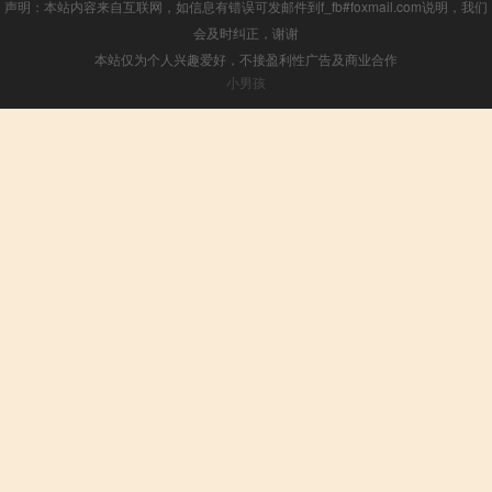
声明：本站内容来自互联网，如信息有错误可发邮件到f_fb#foxmail.com说明，我们
会及时纠正，谢谢
本站仅为个人兴趣爱好，不接盈利性广告及商业合作
小男孩