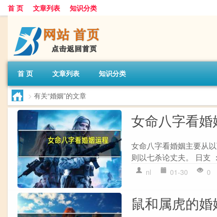
首 页
文章列表
知识分类
首 页
文章列表
知识分类
>
有关“婚姻”的文章
女命八字看婚
女命八字看婚姻主要从以下
则以七杀论丈夫。 日支 ：
nl
01-30
0
鼠和属虎的婚