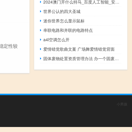
2024澳门开什么特马_百度人工智能_安卓版636.64.180
世界公认的四大圣城
迷你世界怎么显示鼠标
串联电路和并联的电路特点
a4l空调怎么开
稳定性较
爱情错觉歌曲文案 广场舞爱情错觉背面
固体废物处置资质管理办法 办一个固废处理资质多少钱
小男孩