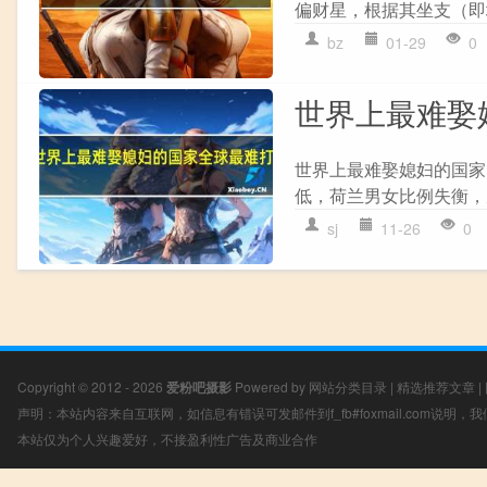
偏财星，根据其坐支（即
bz
01-29
0
世界上最难娶
世界上最难娶媳妇的国家
低，荷兰男女比例失衡，
sj
11-26
0
Copyright © 2012 - 2026
爱粉吧摄影
Powered by
网站分类目录
|
精选推荐文章
|
声明：本站内容来自互联网，如信息有错误可发邮件到f_fb#foxmail.com说明
本站仅为个人兴趣爱好，不接盈利性广告及商业合作