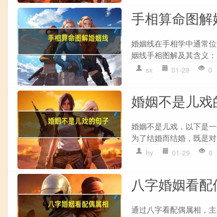
手相算命图解
婚姻线在手相学中通常位
姻线手相图解及其含义： 1
sx
01-29
0
婚姻不是儿戏
婚姻不是儿戏，以下是一
为了结婚而结婚，既是对自
hy
01-29
0
八字婚姻看配
通过八字看配偶属相，主要