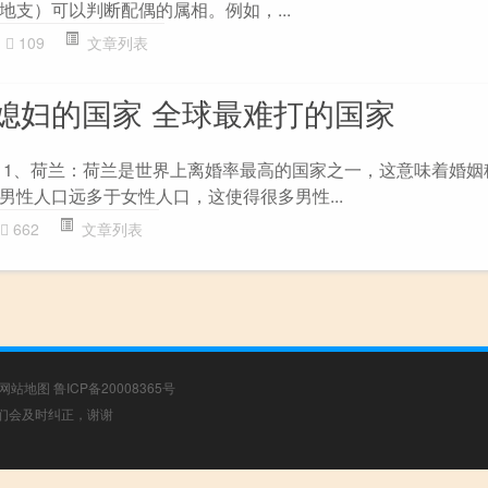
地支）可以判断配偶的属相。例如，...
109
文章列表
媳妇的国家 全球最难打的国家
 1、荷兰：荷兰是世界上离婚率最高的国家之一，这意味着婚姻
男性人口远多于女性人口，这使得很多男性...
662
文章列表
网站地图
鲁ICP备20008365号
，我们会及时纠正，谢谢