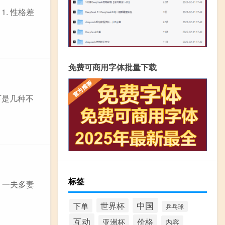
. 性格差
免费可商用字体批量下载
下是几种不
标签
 一夫多妻
中国
世界杯
下单
乒乓球
互动
价格
亚洲杯
内容