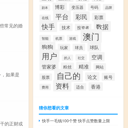
博彩
变压器
号码
品牌
剧本
平台
彩民
彩票
在线
快手
数据
些常见的婚
技术
投资者
澳门
智能
游戏
机票
狗狗
球队
玩家
球员
用户
空调
社交
的人
精准
管家婆
粉丝
网站
自己的
务，如果是
论文
账号
股票
资料
香港
适合
费用
猜你想看的文章
快手一毛钱100个赞 快手点赞数量上限
日干的正财或