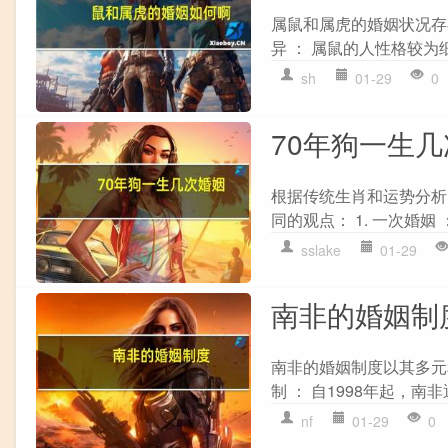
属鼠和属虎的婚姻状况存
异 ： 属鼠的人性格较为
sh
01-29
0
70年狗一生
根据传统生肖和运势分析
同的观点： 1. 一次婚姻
sslake
01-29
南非的婚姻制
南非的婚姻制度以其多元
制 ： 自1998年起，南
nf
01-29
0