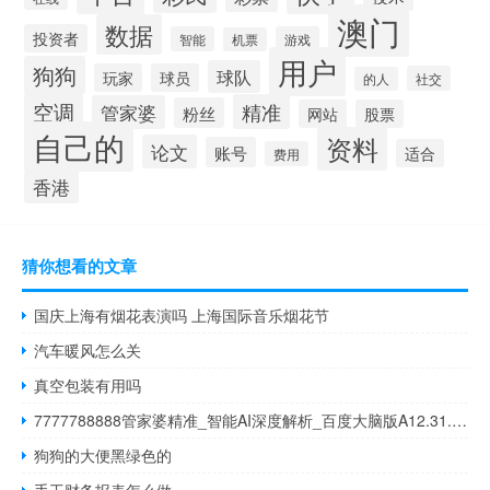
澳门
数据
投资者
智能
游戏
机票
用户
狗狗
球队
玩家
球员
社交
的人
空调
精准
管家婆
粉丝
网站
股票
自己的
资料
论文
账号
适合
费用
香港
猜你想看的文章
国庆上海有烟花表演吗 上海国际音乐烟花节
汽车暖风怎么关
真空包装有用吗
7777788888管家婆精准_智能AI深度解析_百度大脑版A12.31.634
狗狗的大便黑绿色的
手工财务报表怎么做