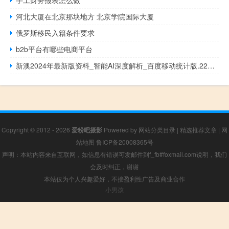
河北大厦在北京那块地方 北京学院国际大厦
俄罗斯移民入籍条件要求
b2b平台有哪些电商平台
新澳2024年最新版资料_智能AI深度解析_百度移动统计版.223.72
Copyright © 2012 - 2026
爱粉吧摄影
Powered by
网站分类目录
|
精选推荐文章
|
网
站地图
鲁ICP备20008365号
声明：本站内容来自互联网，如信息有错误可发邮件到f_fb#foxmail.com说明，我们
会及时纠正，谢谢
本站仅为个人兴趣爱好，不接盈利性广告及商业合作
小男孩