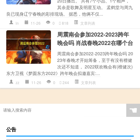
20日播出。 共有7个小品、1个相声，
其余是歌舞及明星互动。 孟鹤堂与周九
良已现身辽宁春晚的彩排现场。 据悉，他俩不仅...
ln
11-26
0
818
文章列表
周震南会参加2022-2023跨年
晚会吗 肖战春晚2022在哪个台
周震南会参加2022-2023跨年晚会吗 20
23年春晚才开始筹备，至于有没有檀健
次还不知道， 2022联欢晚会有(檀健次)
东方卫视《梦圆东方2022》跨年晚会拟邀嘉宾:...
zz
11-26
0
244
文章列表
☚
公告