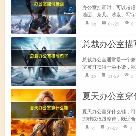
办公室挂画时，可以考虑以
墙面、茶几、沙发、写字台
bg
01-29
0
总裁办公室描
总裁办公室通常是一个兼
室被打扫得一尘不染，宛如
zb
01-29
0
夏天办公室穿
夏天办公室穿什么鞋，可
凉鞋或低跟凉鞋，既适合
xt
01-29
0