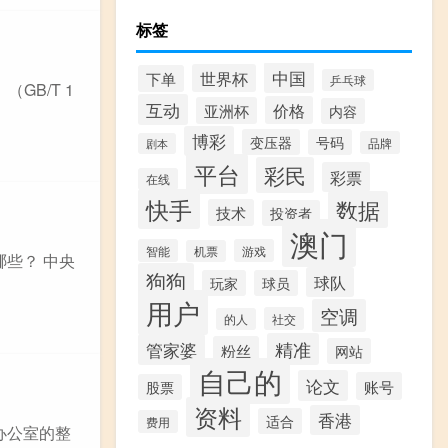
标签
中国
世界杯
下单
乒乓球
GB/T 1
互动
价格
亚洲杯
内容
博彩
变压器
号码
品牌
剧本
平台
彩民
彩票
在线
快手
数据
技术
投资者
澳门
智能
游戏
机票
哪些？ 中央
狗狗
球队
玩家
球员
用户
空调
社交
的人
精准
管家婆
粉丝
网站
自己的
论文
账号
股票
资料
香港
适合
费用
办公室的整