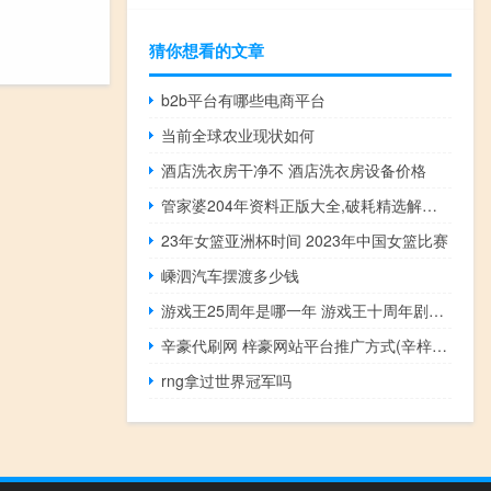
猜你想看的文章
b2b平台有哪些电商平台
当前全球农业现状如何
酒店洗衣房干净不 酒店洗衣房设备价格
管家婆204年资料正版大全,破耗精选解释落实_Sims82.70.19
23年女篮亚洲杯时间 2023年中国女篮比赛
嵊泗汽车摆渡多少钱
游戏王25周年是哪一年 游戏王十周年剧场版
辛豪代刷网 梓豪网站平台推广方式(辛梓豪是谁)
rng拿过世界冠军吗