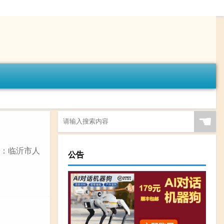
☚
位：临沂市人
公告